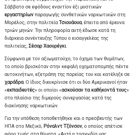
Σάββατο σε εφόδους εναντίον έξι μυστικών
εργαστηρίων
παραγωγής συνθετικών ναρκωτικών στη
Μορέλος, στην πολιτεία
Τσιουάουα
, έπειτα από έρευνα
τριών μηνών. Την πληροφορία αυτή έδωσε κατά τη
διάρκεια συνέντευξης Τύπου ο εισαγγελέας της
πολιτείας,
Σέσαρ Χαουρέγκι
.
Σύμφωνα με τον αξιωματούχο, το όχημα των θυμάτων,
το οποίο βρισκόταν στην κεφαλή οχηματοπομπής πέντε
αυτοκινήτων, εξετράπη της πορείας του και κατέληξε σε
χαράδρα
. Ο ίδιος διευκρίνισε ότι οι δύο Αμερικανοί ήταν
«
εκπαιδευτές
» οι οποίοι «
ασκούσαν τα καθήκοντά τους
»
στο πλαίσιο της διμερούς συνεργασίας κατά της
διακίνησης ναρκωτικών.
Για την υπόθεση τοποθετήθηκε και ο πρεσβευτής των
ΗΠΑ στο Μεξικό,
Ρόναλντ Τζόνσον
, ο οποίος απέτισε
φόρο τιμής στα θύματα. «Αυτή η τραγωδία μας