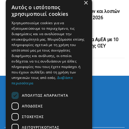
×
Previous Post
Αυτός ο ιστότοπος
Δήμος Πρέβεζας Καθαρισμός οικοπέδων και λοιπών
χρησιμοποιεί cookies
ακάλυπτων χώρων για το έτος 2026
Χρησιμοποιούμε cookies για να
εξατομικεύσουμε το περιεχόμενο, τις
Next Post
διαφημίσεις και να αναλύσουμε την
επισκεψιμότητά μας. Μοιραζόμαστε επίσης
Κ. Κυρανάκης: Δωρεάν μετακινήσεις για ΑμΕΑ με 10
πληροφορίες σχετικά με τη χρήση του
ειδικά διαμορφωμένα οχήματα της ΟΣΥ
ιστότοπού μας με τους συνεργάτες
διαφήμισης και ανάλυσης, οι οποίοι
ενδέχεται να τις συνδυάσουν με άλλες
πληροφορίες που τους έχετε παράσχει ή
που έχουν συλλέξει από τη χρήση των
υπηρεσιών τους από εσάς.
Διαβάστε
περισσότερα
ΑΠΟΛΎΤΩΣ ΑΠΑΡΑΊΤΗΤΑ
ΑΠΌΔΟΣΗΣ
ΣΤΌΧΕΥΣΗΣ
ΛΕΙΤΟΥΡΓΙΚΌΤΗΤΑΣ