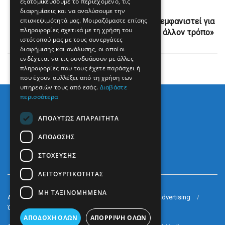
εξατομικεύσουμε το περιεχόμενο, τις
Next Post
διαφημίσεις και να αναλύσουμε την
επισκεψιμότητά μας. Μοιραζόμαστε επίσης
Οι ΗΠΑ αναμένουν τον Ραούλ Κάστρο να εμφανιστεί για
πληροφορίες σχετικά με τη χρήση του
το ένταλμα σύλληψης «αυτοβούλως ή με άλλον τρόπο»
ιστότοπού μας με τους συνεργάτες
διαφήμισης και ανάλυσης, οι οποίοι
ενδέχεται να τις συνδυάσουν με άλλες
πληροφορίες που τους έχετε παράσχει ή
που έχουν συλλέξει από τη χρήση των
υπηρεσιών τους από εσάς.
Διαβάστε
περισσότερα
ΑΠΟΛΎΤΩΣ ΑΠΑΡΑΊΤΗΤΑ
ΑΠΌΔΟΣΗΣ
ΣΤΌΧΕΥΣΗΣ
ΛΕΙΤΟΥΡΓΙΚΌΤΗΤΑΣ
ΜΗ ΤΑΞΙΝΟΜΗΜΈΝΑ
Arkè Media Group
Radio Preveza 93
Arkè Advertising
Όροι και Προϋποθέσεις
Επικοινωνία
ΑΠΟΔΟΧΉ ΌΛΩΝ
ΑΠΌΡΡΙΨΗ ΌΛΩΝ