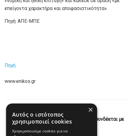
«νομική και ηθική επιταγή» και κάλεσε σε δράση «με
επείγοντα χαρακτήρα και αποφασιστικότητα».
Πηγή: ΑΠΕ-ΜΠΕ
Πηγή
www.enikos.gr
×
Previous Post
Αυτός ο ιστότοπος
Κρήτη: Πώς η οικογενειακή συμμορία συνδέεται με
χρησιμοποιεί cookies
δολοφονία και βεντέτα
Χρησιμοποιούμε cookies για να