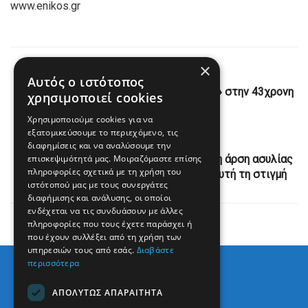
www.enikos.gr
×
Previous Post
Αυτός ο ιστότοπος
Κρήτη: Σπαραγμός στο «τελευταίο αντίο» στην 43χρονη
χρησιμοποιεί cookies
Ελευθερία
Χρησιμοποιούμε cookies για να
εξατομικεύσουμε το περιεχόμενο, τις
Next Post
διαφημίσεις και να αναλύσουμε την
επισκεψιμότητά μας. Μοιραζόμαστε επίσης
Κουτσούμπας για ΟΠΕΚΕΠΕ: Η αυτονόητη άρση ασυλίας
πληροφορίες σχετικά με τη χρήση του
είναι το ελάχιστο που μπορεί να γίνει αυτή τη στιγμή
ιστότοπού μας με τους συνεργάτες
διαφήμισης και ανάλυσης, οι οποίοι
ενδέχεται να τις συνδυάσουν με άλλες
πληροφορίες που τους έχετε παράσχει ή
που έχουν συλλέξει από τη χρήση των
υπηρεσιών τους από εσάς.
Διαβάστε
περισσότερα
ΑΠΟΛΎΤΩΣ ΑΠΑΡΑΊΤΗΤΑ