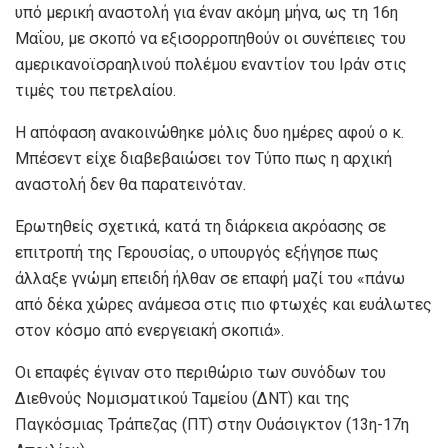
υπό μερική αναστολή για έναν ακόμη μήνα, ως τη 16η
Μαΐου, με σκοπό να εξισορροπηθούν οι συνέπειες του
αμερικανοϊσραηλινού πολέμου εναντίον του Ιράν στις
τιμές του πετρελαίου.
Η απόφαση ανακοινώθηκε μόλις δυο ημέρες αφού ο κ.
Μπέσεντ είχε διαβεβαιώσει τον Τύπο πως η αρχική
αναστολή δεν θα παρατεινόταν.
Ερωτηθείς σχετικά, κατά τη διάρκεια ακρόασης σε
επιτροπή της Γερουσίας, ο υπουργός εξήγησε πως
άλλαξε γνώμη επειδή ήλθαν σε επαφή μαζί του «πάνω
από δέκα χώρες ανάμεσα στις πιο φτωχές και ευάλωτες
στον κόσμο από ενεργειακή σκοπιά».
Οι επαφές έγιναν στο περιθώριο των συνόδων του
Διεθνούς Νομισματικού Ταμείου (ΔΝΤ) και της
Παγκόσμιας Τράπεζας (ΠΤ) στην Ουάσιγκτον (13η-17η