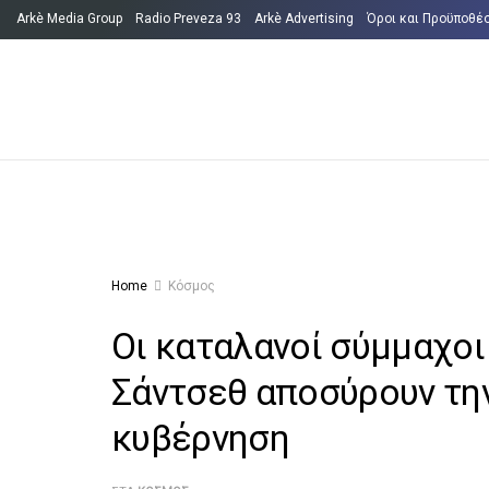
Arkè Media Group
Radio Preveza 93
Arkè Advertising
Όροι και Προϋποθέ
Home
Κόσμος
Οι καταλανοί σύμμαχο
Σάντσεθ αποσύρουν την
κυβέρνηση