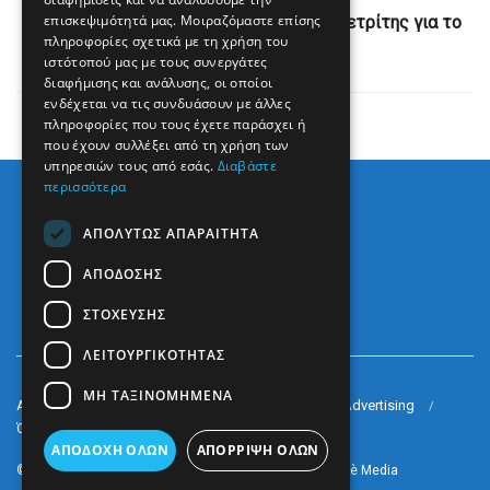
επισκεψιμότητά μας. Μοιραζόμαστε επίσης
Στο Κάιρο την Τετάρτη ο Γιώργος Γεραπετρίτης για το
πληροφορίες σχετικά με τη χρήση του
ιδιοκτησιακό καθεστώς
ιστότοπού μας με τους συνεργάτες
διαφήμισης και ανάλυσης, οι οποίοι
ενδέχεται να τις συνδυάσουν με άλλες
πληροφορίες που τους έχετε παράσχει ή
που έχουν συλλέξει από τη χρήση των
υπηρεσιών τους από εσάς.
Διαβάστε
περισσότερα
ΑΠΟΛΎΤΩΣ ΑΠΑΡΑΊΤΗΤΑ
ΑΠΌΔΟΣΗΣ
ΣΤΌΧΕΥΣΗΣ
ΛΕΙΤΟΥΡΓΙΚΌΤΗΤΑΣ
ΜΗ ΤΑΞΙΝΟΜΗΜΈΝΑ
Arkè Media Group
Radio Preveza 93
Arkè Advertising
Όροι και Προϋποθέσεις
Επικοινωνία
ΑΠΟΔΟΧΉ ΌΛΩΝ
ΑΠΌΡΡΙΨΗ ΌΛΩΝ
© 2022
Prevezapost
Inspired by
Arkè Adv
Partner of
Arkè Media