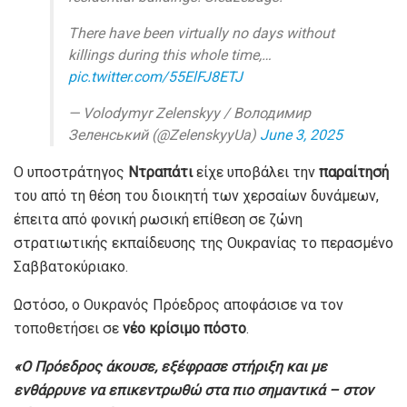
There have been virtually no days without
killings during this whole time,…
pic.twitter.com/55ElFJ8ETJ
— Volodymyr Zelenskyy / Володимир
Зеленський (@ZelenskyyUa)
June 3, 2025
Ο υποστράτηγος
Ντραπάτι
είχε υποβάλει την
παραίτησή
του από τη θέση του διοικητή των χερσαίων δυνάμεων,
έπειτα από φονική ρωσική επίθεση σε ζώνη
στρατιωτικής εκπαίδευσης της Ουκρανίας το περασμένο
Σαββατοκύριακο.
Ωστόσο, ο Ουκρανός Πρόεδρος αποφάσισε να τον
τοποθετήσει σε
νέο κρίσιμο πόστο
.
«Ο Πρόεδρος άκουσε, εξέφρασε στήριξη και με
ενθάρρυνε να επικεντρωθώ στα πιο σημαντικά – στον