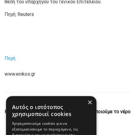
θέση του υπαρχηγού του Γενικού Επιτελείου.
Πηγή: Reuters
Πηγή
www.enikos.gr
×
Previous Post
Αυτός ο ιστότοπος
Η ΔΕΥΑ Πρέβεζας ανακοινώνει: «Χρησιμοποιούμε το νέρο
χρησιμοποιεί cookies
για να πίνουμε»
Χρησιμοποιούμε cookies για να
εξατομικεύσουμε το περιεχόμενο, τις
Next Post
διαφημίσεις και να αναλύσουμε την