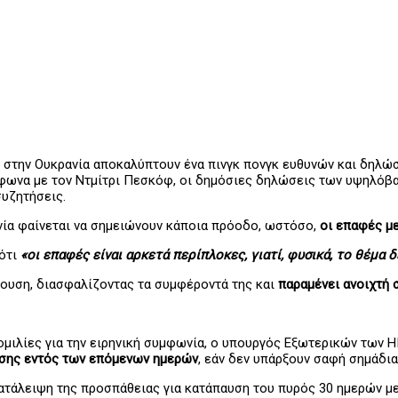
 στην Ουκρανία αποκαλύπτουν ένα πινγκ πονγκ ευθυνών και δηλώσ
μφωνα με τον Ντμίτρι Πεσκόφ, οι δημόσιες δηλώσεις των υψηλό
συζητήσεις.
ανία φαίνεται να σημειώνουν κάποια πρόοδο, ωστόσο,
οι επαφές μ
 ότι
«οι επαφές είναι αρκετά περίπλοκες, γιατί, φυσικά, το θέμα δ
ρουση, διασφαλίζοντας τα συμφέροντά της και
παραμένει ανοιχτή 
μιλίες για την ειρηνική συμφωνία, ο υπουργός Εξωτερικών των 
ησης εντός των επόμενων ημερών
, εάν δεν υπάρξουν σαφή σημάδια
ατάλειψη της προσπάθειας για κατάπαυση του πυρός 30 ημερών με