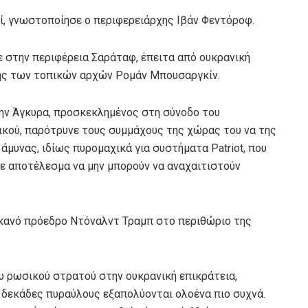
ί, γνωστοποίησε ο περιφερειάρχης Ιβάν Φεντόροφ.
 στην περιφέρεια Σαράταφ, έπειτα από ουκρανική
λής των τοπικών αρχών Ρομάν Μπουσαργκίν.
την Άγκυρα, προσκεκλημένος στη σύνοδο του
κού, παρότρυνε τους συμμάχους της χώρας του να της
μυνας, ιδίως πυρομαχικά για συστήματα Patriot, που
με αποτέλεσμα να μην μπορούν να αναχαιτιστούν
ικανό πρόεδρο Ντόναλντ Τραμπ στο περιθώριο της
υ ρωσικού στρατού στην ουκρανική επικράτεια,
 δεκάδες πυραύλους εξαπολύονται ολοένα πιο συχνά.