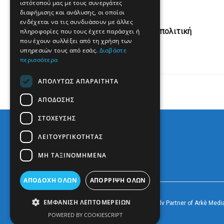
ιστότοπού μας με τους συνεργάτες
διαφήμισης και ανάλυσης, οι οποίοι
Previous Post
ενδέχεται να τις συνδυάσουν με άλλες
Kontra24: Στο «κόκκινο» η πολιτική
πληροφορίες που τους έχετε παράσχει ή
που έχουν συλλέξει από τη χρήση των
αντιπαράθεση
υπηρεσιών τους από εσάς.
Διαβάστε
περισσότερα
ΑΠΟΛΎΤΩΣ ΑΠΑΡΑΊΤΗΤΑ
ΑΠΌΔΟΣΗΣ
ΣΤΌΧΕΥΣΗΣ
ΛΕΙΤΟΥΡΓΙΚΌΤΗΤΑΣ
ΜΗ ΤΑΞΙΝΟΜΗΜΈΝΑ
ΑΠΟΔΟΧΉ ΌΛΩΝ
ΑΠΌΡΡΙΨΗ ΌΛΩΝ
ΕΜΦΆΝΙΣΗ ΛΕΠΤΟΜΕΡΕΙΏΝ
© 2022
Prevezapost
Inspired by
Arkè Adv
Partner of
Arkè Medi
POWERED BY COOKIESCRIPT