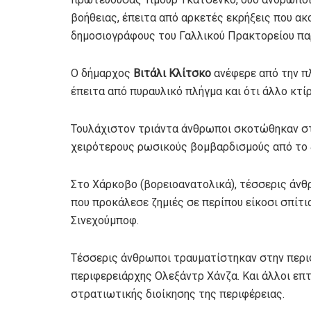
βοήθειας, έπειτα από αρκετές εκρήξεις που ακ
δημοσιογράφους του Γαλλικού Πρακτορείου πα
Ο δήμαρχος
Βιτάλι Κλίτσκο
ανέφερε από την πλ
έπειτα από πυραυλικό πλήγμα και ότι άλλο κτί
Τουλάχιστον τριάντα άνθρωποι σκοτώθηκαν στι
χειρότερους ρωσικούς βομβαρδισμούς από το 
Στο Χάρκοβο (βορειοανατολικά), τέσσερις άνθ
που προκάλεσε ζημιές σε περίπου είκοσι σπίτ
Σινεχούμποφ.
Τέσσερις άνθρωποι τραυματίστηκαν στην περι
περιφερειάρχης Ολεξάντρ Χάνζα. Και άλλοι επ
στρατιωτικής διοίκησης της περιφέρειας.