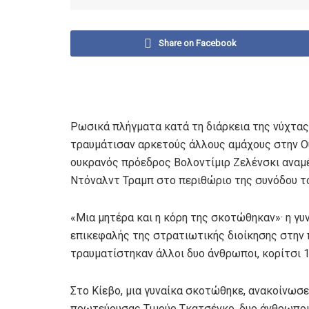
Share on Facebook
Ρωσικά πλήγματα κατά τη διάρκεια της νύχτας 
τραυμάτισαν αρκετούς άλλους αμάχους στην Ου
ουκρανός πρόεδρος Βολοντίμιρ Ζελένσκι αναμέ
Ντόναλντ Τραμπ στο περιθώριο της συνόδου τ
«Μια μητέρα και η κόρη της σκοτώθηκαν»· η γυν
επικεφαλής της στρατιωτικής διοίκησης στην 
τραυματίστηκαν άλλοι δυο άνθρωποι, κορίτσι 1
Στο Κίεβο, μια γυναίκα σκοτώθηκε, ανακοίνωσ
πρωτεύουσας Τιμούρ Τκατσένκο, δυο άνθρωποι