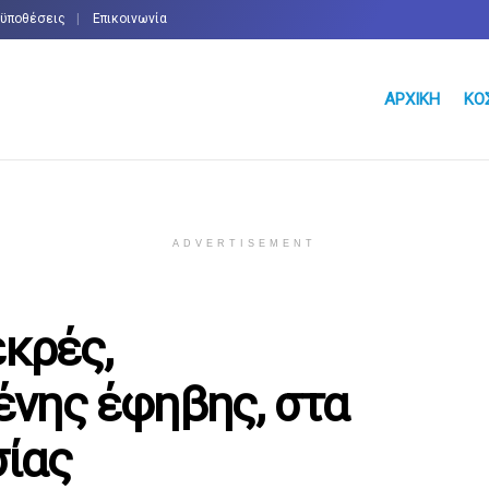
οϋποθέσεις
Επικοινωνία
ΑΡΧΙΚΉ
ΚΌ
ADVERTISEMENT
εκρές,
νης έφηβης, στα
ίας