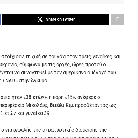
Share on Twitter
στοίχισαν τη ζωή σε τουλάχιστον τρεις γυναίκες και
κρανία, σύμφωνα με τις αρχές, ώρες προτού ο
νεται να συναντηθεί με τον αμερικανό ομόλογό του
ου NATO στην Άγκυρα.
αίκα ήταν «38 ετών», η κόρη «15», ανέφερε ο
περιφέρεια Μικολάιφ,
Βιτάλι Κιμ,
προσθέτοντας ως
3 ετών και γυναίκα 39.
ε ο επικεφαλής της στρατιωτικής διοίκησης της
 τραυματίστηκαν, σύμφωνα με τις υπηρεσίες άμεσης