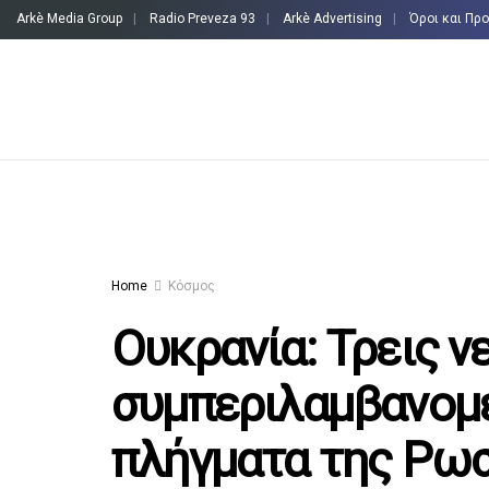
Arkè Media Group
Radio Preveza 93
Arkè Advertising
Όροι και Πρ
Home
Κόσμος
Ουκρανία: Τρεις ν
συμπεριλαμβανομέ
πλήγματα της Ρωσ