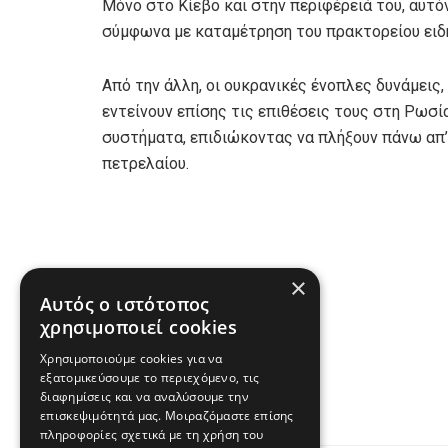
Μόνο στο Κίεβο και στην περιφέρειά του, αυτό
σύμφωνα με καταμέτρηση του πρακτορείου ειδ
Από την άλλη, οι ουκρανικές ένοπλες δυνάμεις
εντείνουν επίσης τις επιθέσεις τους στη Ρωσ
συστήματα, επιδιώκοντας να πλήξουν πάνω απ’
πετρελαίου.
×
Αυτός ο ιστότοπος
Πηγή
χρησιμοποιεί cookies
Χρησιμοποιούμε cookies για να
www.real.gr
εξατομικεύσουμε το περιεχόμενο, τις
διαφημίσεις και να αναλύσουμε την
επισκεψιμότητά μας. Μοιραζόμαστε επίσης
πληροφορίες σχετικά με τη χρήση του