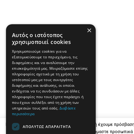
×
Αυτός ο ιστότοπος
χρησιμοποιεί cookies
Χρησιμοποιούμε cookies για να
εξατομικεύσουμε το περιεχόμενο, τις
διαφημίσεις και να αναλύσουμε την
επισκεψιμότητά μας. Μοιραζόμαστε επίσης
πληροφορίες σχετικά με τη χρήση του
ιστότοπού μας με τους συνεργάτες
διαφήμισης και ανάλυσης, οι οποίοι
ενδέχεται να τις συνδυάσουν με άλλες
πληροφορίες που τους έχετε παράσχει ή
που έχουν συλλέξει από τη χρήση των
υπηρεσιών τους από εσάς.
Διαβάστε
περισσότερα
Εμείς και οι συνεργάτες μας αποθηκεύουμε ή έχουμε πρόσβασ
ΑΠΟΛΎΤΩΣ ΑΠΑΡΑΊΤΗΤΑ
σε συσκευές, όπως cookies και επεξεργαζόμαστε προσωπικά