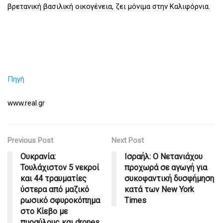
βρετανική βασιλική οικογένεια, ζει μόνιμα στην Καλιφόρνια.
Πηγή
www.real.gr
Previous Post
Next Post
Ουκρανία:
Ισραήλ: Ο Νετανιάχου
Τουλάχιστον 5 νεκροί
προχωρά σε αγωγή για
και 44 τραυματίες
συκοφαντική δυσφήμηση
ύστερα από μαζικό
κατά των New York
ρωσικό σφυροκόπημα
Times
στο Κίεβο με
πυραύλους και drones