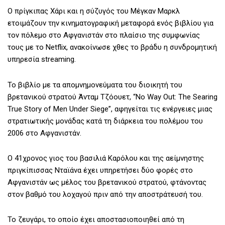
Ο πρίγκιπας Χάρι και η σύζυγός του Μέγκαν Μαρκλ
ετοιμάζουν την κινηματογραφική μεταφορά ενός βιβλίου για
τον πόλεμο στο Αφγανιστάν στο πλαίσιο της συμφωνίας
τους με το Netflix, ανακοίνωσε χθες το βράδυ η συνδρομητική
υπηρεσία streaming.
Το βιβλίο με τα απομνημονεύματα του διοικητή του
βρετανικού στρατού Άνταμ Τζόουετ, “No Way Out: The Searing
True Story of Men Under Siege”, αφηγείται τις ενέργειες μιας
στρατιωτικής μονάδας κατά τη διάρκεια του πολέμου του
2006 στο Αφγανιστάν.
Ο 41χρονος γιος του βασιλιά Καρόλου και της αείμνηστης
πριγκίπισσας Νταϊάνα έχει υπηρετήσει δύο φορές στο
Αφγανιστάν ως μέλος του βρετανικού στρατού, φτάνοντας
στον βαθμό του λοχαγού πριν από την αποστράτευσή του.
Το ζευγάρι, το οποίο έχει αποστασιοποιηθεί από τη