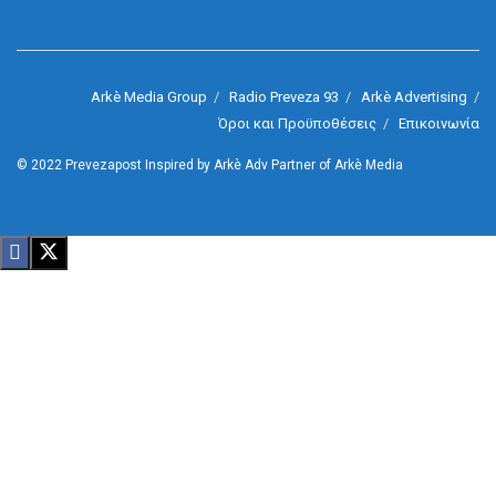
Arkè Media Group
Radio Preveza 93
Arkè Advertising
Όροι και Προϋποθέσεις
Επικοινωνία
© 2022
Prevezapost
Inspired by
Arkè Adv
Partner of
Arkè Media