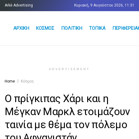
Arkè Advertising
Κυριακή, 9 Αυγούστου 2026, 11:31
Όροι και Προϋποθέσεις
Επικοινωνία
ΑΡΧΙΚΉ
ΚΌΣΜΟΣ
ΠΟΛΙΤΙΚΉ
ΤΟΠΙΚΆ
ΠΕΡΙΦΕΡΕΙΑ
ADVERTISEMENT
Home
Κόσμος
Ο πρίγκιπας Χάρι και η
Μέγκαν Μαρκλ ετοιμάζουν
ταινία με θέμα τον πόλεμο
του Αφγανιστάν