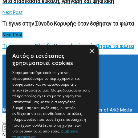
Μια διαδικασία εύκολη, γρήγορη και ψηφιακή
Next Post
Τι έγινε στην Σύνοδο Κορυφής όταν έσβησαν τα φώτα
Next Post
Τι έγινε στην Σύνοδο Κορυφής όταν έσβησαν τα φώτα
×
Αυτός ο ιστότοπος
χρησιμοποιεί cookies
Χρησιμοποιούμε cookies για να
Arkè Media Group
εξατομικεύσουμε το περιεχόμενο, τις
Radio Preveza 93
διαφημίσεις και να αναλύσουμε την
Arkè Advertising
επισκεψιμότητά μας. Μοιραζόμαστε επίσης
Όροι και Προϋποθέσεις
πληροφορίες σχετικά με τη χρήση του
Επικοινωνία
ιστότοπού μας με τους συνεργάτες
διαφήμισης και ανάλυσης, οι οποίοι
© 2022
Prevezapost
Inspired by
Arkè Adv
Partner of
Arkè Media
ενδέχεται να τις συνδυάσουν με άλλες
πληροφορίες που τους έχετε παράσχει ή
που έχουν συλλέξει από τη χρήση των
υπηρεσιών τους από εσάς.
Διαβάστε
No Result
περισσότερα