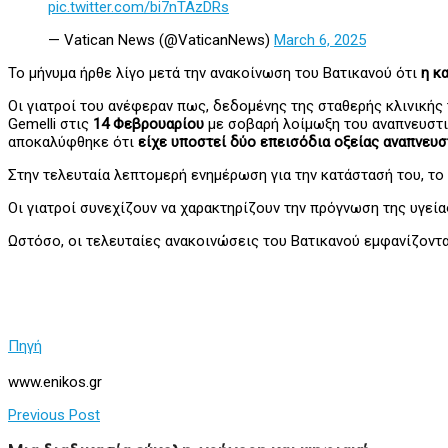
pic.twitter.com/bi7nTAzDRs
— Vatican News (@VaticanNews)
March 6, 2025
Το μήνυμα ήρθε λίγο μετά την ανακοίνωση του Βατικανού ότι
η κ
Οι γιατροί του ανέφεραν πως, δεδομένης της σταθερής κλινικής
Gemelli στις
14 Φεβρουαρίου
με σοβαρή λοίμωξη του αναπνευστικ
αποκαλύφθηκε ότι
είχε υποστεί δύο επεισόδια οξείας αναπνευσ
Στην τελευταία λεπτομερή ενημέρωση για την κατάστασή του, το
Οι γιατροί συνεχίζουν να χαρακτηρίζουν την πρόγνωση της υγεί
Ωστόσο, οι τελευταίες ανακοινώσεις του Βατικανού εμφανίζοντ
Πηγή
www.enikos.gr
Previous Post