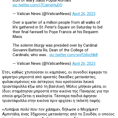
icon of Mary Salus Populi Romani.
pic.twitter.com/i7CameHuDQ
— Vatican News (@VaticanNews)
April 26, 2025
Over a quarter of a million people from all walks of
life gathered in St. Peter’s Square on Saturday to bid
their final farewell to Pope Francis at his Requiem
Mass.
The solemn liturgy was presided over by Cardinal
Giovanni Battista Re, Dean of the College of
Cardinals, who was…
pic.twitter.com/wyfUdycNk8
— Vatican News (@VaticanNews)
April 26, 2025
Έτσι, καθώς χτυπούσαν οι καμπάνες, οι συνοδοί έφεραν το
φέρετρο μπροστά από αρκετές δεκάδες μετανάστες,
φυλακισμένους και άστεγους που κρατούσαν λευκά
τριαντάφυλλα έξω από τη βασιλική. Μόλις μπήκαν μέσα, οι
ίδιοι σταμάτησαν μπροστά στην εικόνα της Παναγίας για την
οποία φημίζεται η εκκλησία. Τέσσερα παιδιά άφησαν
τριαντάφυλλα στην εικόνα πριν αρχίσει η τελετή ταφής.
«
Λυπάμαι πολύ που τον χάσαμε
», δήλωσε ο Μοχάμεντ
Αμπντάλα, ένας 35χρονος μετανάστης από το Σουδάν, ο οποίος