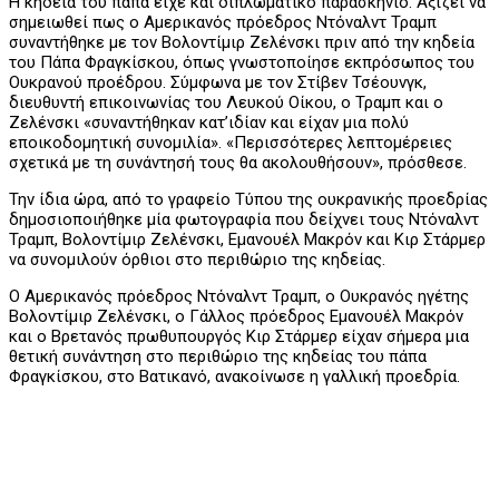
Η κηδεία του πάπα είχε και διπλωματικό παρασκήνιο. Αξίζει να
σημειωθεί πως ο Αμερικανός πρόεδρος Ντόναλντ Τραμπ
συναντήθηκε με τον Βολοντίμιρ Ζελένσκι πριν από την κηδεία
του Πάπα Φραγκίσκου, όπως γνωστοποίησε εκπρόσωπος του
Ουκρανού προέδρου. Σύμφωνα με τον Στίβεν Τσέουνγκ,
διευθυντή επικοινωνίας του Λευκού Οίκου, ο Τραμπ και ο
Ζελένσκι «συναντήθηκαν κατ’ιδίαν και είχαν μια πολύ
εποικοδομητική συνομιλία». «Περισσότερες λεπτομέρειες
σχετικά με τη συνάντησή τους θα ακολουθήσουν», πρόσθεσε.
Την ίδια ώρα, από το γραφείο Τύπου της ουκρανικής προεδρίας
δημοσιοποιήθηκε μία φωτογραφία που δείχνει τους Ντόναλντ
Τραμπ, Βολοντίμιρ Ζελένσκι, Εμανουέλ Μακρόν και Κιρ Στάρμερ
να συνομιλούν όρθιοι στο περιθώριο της κηδείας.
Ο Αμερικανός πρόεδρος Ντόναλντ Τραμπ, ο Ουκρανός ηγέτης
Βολοντίμιρ Ζελένσκι, ο Γάλλος πρόεδρος Εμανουέλ Μακρόν
και ο Βρετανός πρωθυπουργός Κιρ Στάρμερ είχαν σήμερα μια
θετική συνάντηση στο περιθώριο της κηδείας του πάπα
Φραγκίσκου, στο Βατικανό, ανακοίνωσε η γαλλική προεδρία.