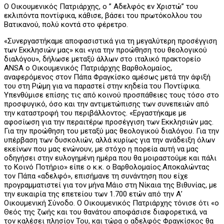
Ο Οικουμενικός Πατριάρχης, ο ” Αδελφός εν Χριστώ” του
εκλιπόντα ποντίφικα, κάθισε, βάσει του πρωτόκολλου του
Βατικανού, πολύ κοντά στο φέρετρο.
«Συνεργαστήκαμε αποφασιστικά για τη μεγαλύτερη προσέγγιση
των Εκκλησιών μας» και «για την προώθηση του θεολογικού
διαλόγου», δήλωσε μεταξύ άλλων στο ιταλικό πρακτορείο
ANSA ο Οικουμενικός Πατριάρχης Βαρθολομαίος,
αναφερόμενος στον Πάπα Φραγκίσκο αμέσως μετά την άφιξή
του στη Ρώμη για να παραστεί στην κηδεία του Ποντίφικα.
Υπενθύμισε επίσης τις από κοινού προσπάθειες τους τόσο στο
προσφυγικό, όσο και την αντιμετώπισης των συνεπειών από
την καταστροφή του περιβάλλοντος. «Εργαστήκαμε με
αφοσίωση για την περαιτέρω προσέγγιση των Εκκλησιών μας.
Για την προώθηση του μεταξύ μας θεολογικού διαλόγου. Για την
υπέρβαση των δυσκολιών, αλλά κυρίως για την ανάδειξη όλων
εκείνων που μας ενώνουν, με στόχο η πορεία αυτή να μας
οδηγήσει στην ευλογημένη ημέρα που θα μοιραστούμε και πάλι
το Κοινό Ποτήριο» είπε ο κ.κ. ο Βαρθολομαίος.Αποκαλώντας
τον Πάπα «αδελφό», επισήμανε τη συνάντηση που είχε
προγραμματιστεί για τον μήνα Μάιο στη Νίκαια της Βιθυνίας, με
την ευκαιρία της επετείου των 1.700 ετών από την Α’
Οικουμενική Σύνοδο. Ο Οικουμενικός Πατριάρχης τόνισε ότι «ο
Θεός της ζωής και του θανάτου αποφάσισε διαφορετικά, να
τον καλέσει πλησίον Του, και τώρα ο αδελφός Φραγκίσκος θα