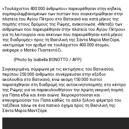
«Τουλάχιστον 400.000 άνθρωποι» παρευρέθησαν στην κηδεία,
συμπεριλαμβανομένων των πιστών που συγκεντρώθηκαν στην
πλατεία του Αγίου Πέτρου στο Βατικανό και κατά μήκος της
πομπής στους δρόμους της Ρώμης, ανακοίνωσε. «Μεταξύ των
ανθρώπων που παρευρέθησαν στην πλατεία του Αγίου Πέτρου»
για τη λειτουργία «και εκείνων που παρευρέθησαν κατά μήκος
της διαδρομής» προς τη Βασιλική της Σάντα Μαρία Ματζόρε,
«εκτιμούμε τον αριθμό σε τουλάχιστον 400.000 άτομα»,
ανέφερε ο Ματέο Πιαντεντόζι.
(Photo by Isabella BONOTTO / AFP)
Συγκεκριμένα, σύμφωνα με τις εκτιμήσεις του Βατικανού,
περίπου 250.000 άνθρωποι συνέρρευσαν στην εξόδιο
ακολουθία στο Βατικανό, ενώ ακόμη 150.000 πιστοί
παρατάχθηκαν στη διαδρομή της αυτοκινητοπομπής στο κέντρο
της Ρώμης για να παρακολουθήσουν την πρώτη νεκρική πομπή
για Πάπα εδώ και έναν αιώνα. Χειροκροτούσαν και
επευφημούσαν τον Παπά καθώς το απλό ξύλινο φέρετρό του
ταξίδευε πάνω σε ένα παπικό όχημα προς τη Βασιλική της
Σάντα Μαρία Μαντζόρε.