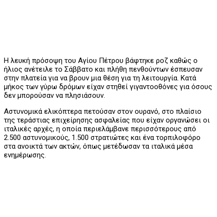
Η λευκή πρόσοψη του Αγίου Πέτρου βάφτηκε ροζ καθώς ο
ήλιος ανέτειλε το Σάββατο και πλήθη πενθούντων έσπευσαν
στην πλατεία για να βρουν μια θέση για τη λειτουργία. Κατά
μήκος των γύρω δρόμων είχαν στηθεί γιγαντοοθόνες για όσους
δεν μπορούσαν να πλησιάσουν.
Αστυνομικά ελικόπτερα πετούσαν στον ουρανό, στο πλαίσιο
της τεράστιας επιχείρησης ασφαλείας που είχαν οργανώσει οι
ιταλικές αρχές, η οποία περιελάμβανε περισσότερους από
2.500 αστυνομικούς, 1.500 στρατιώτες και ένα τορπιλοφόρο
στα ανοικτά των ακτών, όπως μετέδωσαν τα ιταλικά μέσα
ενημέρωσης.