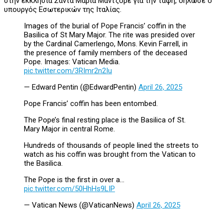
στην εκκλησία Σάντα Μαρία Μαντζόρε για την ταφή, δήλωσε ο
υπουργός Εσωτερικών της Ιταλίας.
Images of the burial of Pope Francis’ coffin in the
Basilica of St Mary Major. The rite was presided over
by the Cardinal Camerlengo, Mons. Kevin Farrell, in
the presence of family members of the deceased
Pope. Images: Vatican Media.
pic.twitter.com/3RImr2n2Iu
— Edward Pentin (@EdwardPentin)
April 26, 2025
Pope Francis’ coffin has been entombed.
The Pope’s final resting place is the Basilica of St.
Mary Major in central Rome.
Hundreds of thousands of people lined the streets to
watch as his coffin was brought from the Vatican to
the Basilica.
The Pope is the first in over a…
pic.twitter.com/50HhHs9LIP
— Vatican News (@VaticanNews)
April 26, 2025