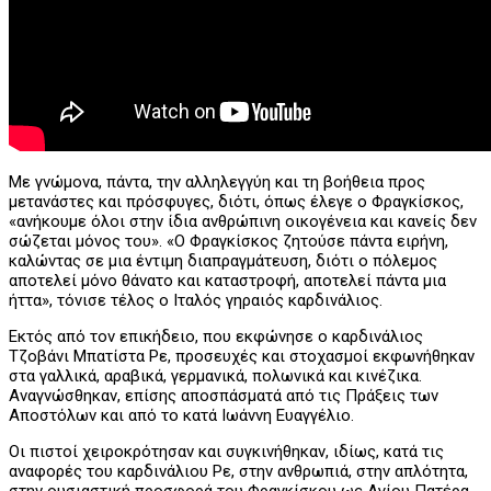
Με γνώμονα, πάντα, την αλληλεγγύη και τη βοήθεια προς
μετανάστες και πρόσφυγες, διότι, όπως έλεγε ο Φραγκίσκος,
«ανήκουμε όλοι στην ίδια ανθρώπινη οικογένεια και κανείς δεν
σώζεται μόνος του». «Ο Φραγκίσκος ζητούσε πάντα ειρήνη,
καλώντας σε μια έντιμη διαπραγμάτευση, διότι ο πόλεμος
αποτελεί μόνο θάνατο και καταστροφή, αποτελεί πάντα μια
ήττα», τόνισε τέλος ο Ιταλός γηραιός καρδινάλιος.
Εκτός από τον επικήδειο, που εκφώνησε ο καρδινάλιος
Τζοβάνι Μπατίστα Ρε, προσευχές και στοχασμοί εκφωνήθηκαν
στα γαλλικά, αραβικά, γερμανικά, πολωνικά και κινέζικα.
Αναγνώσθηκαν, επίσης αποσπάσματά από τις Πράξεις των
Αποστόλων και από το κατά Ιωάννη Ευαγγέλιο.
Οι πιστοί χειροκρότησαν και συγκινήθηκαν, ιδίως, κατά τις
αναφορές του καρδινάλιου Ρε, στην ανθρωπιά, στην απλότητα,