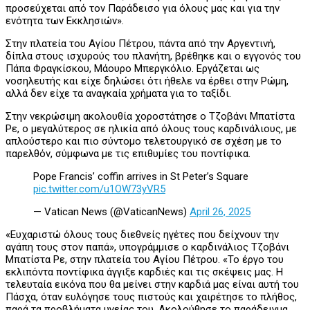
προσεύχεται από τον Παράδεισο για όλους μας και για την
ενότητα των Εκκλησιών».
Στην πλατεία του Αγίου Πέτρου, πάντα από την Αργεντινή,
δίπλα στους ισχυρούς του πλανήτη, βρέθηκε και ο εγγονός του
Πάπα Φραγκίσκου, Μάουρο Μπεργκόλιο. Εργάζεται ως
νοσηλευτής και είχε δηλώσει ότι ήθελε να έρθει στην Ρώμη,
αλλά δεν είχε τα αναγκαία χρήματα για το ταξίδι.
Στην νεκρώσιμη ακολουθία χοροστάτησε ο Τζοβάνι Μπατίστα
Ρε, ο μεγαλύτερος σε ηλικία από όλους τους καρδινάλιους, με
απλούστερο και πιο σύντομο τελετουργικό σε σχέση με το
παρελθόν, σύμφωνα με τις επιθυμίες του ποντίφικα.
Pope Francis’ coffin arrives in St Peter’s Square
pic.twitter.com/u1OW73yVR5
— Vatican News (@VaticanNews)
April 26, 2025
«Ευχαριστώ όλους τους διεθνείς ηγέτες που δείχνουν την
αγάπη τους στον παπά», υπογράμμισε ο καρδινάλιος Τζοβάνι
Μπατίστα Ρε, στην πλατεία του Αγίου Πέτρου. «Το έργο του
εκλιπόντα ποντίφικα άγγιξε καρδιές και τις σκέψεις μας. Η
τελευταία εικόνα που θα μείνει στην καρδιά μας είναι αυτή του
Πάσχα, όταν ευλόγησε τους πιστούς και χαιρέτησε το πλήθος,
παρά τα προβλήματα υγείας του. Ακολούθησε το παράδειγμα