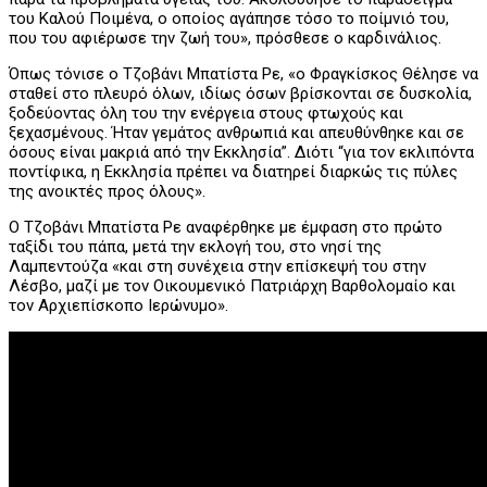
του Καλού Ποιμένα, ο οποίος αγάπησε τόσο το ποίμνιό του,
που του αφιέρωσε την ζωή του», πρόσθεσε ο καρδινάλιος.
Όπως τόνισε ο Τζοβάνι Μπατίστα Ρε, «ο Φραγκίσκος Θέλησε να
σταθεί στο πλευρό όλων, ιδίως όσων βρίσκονται σε δυσκολία,
ξοδεύοντας όλη του την ενέργεια στους φτωχούς και
ξεχασμένους. Ήταν γεμάτος ανθρωπιά και απευθύνθηκε και σε
όσους είναι μακριά από την Εκκλησία”. Διότι “για τον εκλιπόντα
ποντίφικα, η Εκκλησία πρέπει να διατηρεί διαρκώς τις πύλες
της ανοικτές προς όλους».
Ο Τζοβάνι Μπατίστα Ρε αναφέρθηκε με έμφαση στο πρώτο
ταξίδι του πάπα, μετά την εκλογή του, στο νησί της
Λαμπεντούζα «και στη συνέχεια στην επίσκεψή του στην
Λέσβο, μαζί με τον Οικουμενικό Πατριάρχη Βαρθολομαίο και
τον Αρχιεπίσκοπο Ιερώνυμο».