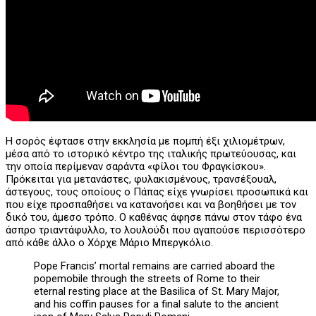
Η σορός έφτασε στην εκκλησία με πομπή έξι χιλιομέτρων,
μέσα από το ιστορικό κέντρο της ιταλικής πρωτεύουσας, και
την οποία περίμεναν σαράντα «φίλοι του Φραγκίσκου».
Πρόκειται για μετανάστες, φυλακισμένους, τρανσέξουαλ,
άστεγους, τους οποίους ο Πάπας είχε γνωρίσει προσωπικά και
που είχε προσπαθήσει να κατανοήσει και να βοηθήσει με τον
δικό του, άμεσο τρόπο. Ο καθένας άφησε πάνω στον τάφο ένα
άσπρο τριαντάφυλλο, το λουλούδι που αγαπούσε περισσότερο
από κάθε άλλο ο Χόρχε Μάριο Μπεργκόλιο.
Pope Francis’ mortal remains are carried aboard the
popemobile through the streets of Rome to their
eternal resting place at the Basilica of St. Mary Major,
and his coffin pauses for a final salute to the ancient