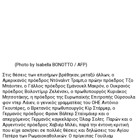
(Photo by Isabella BONOTTO / AFP)
Στις θέσεις των επισήμων βρέθηκαν, μεταξύ άλλων, ο
Αμερικανός πρόεδρος Ντόναλντ Τραμπ,ο πρώην πρόεδρος Τζο
Μπάιντεν, ο Γάλλος πρόεδρος Εμάνουελ Μακρόν, ο Ουκρανός
πρόεδρος Βολοντίμιρ Ζελένσκι, ο πρωθυπουργός Κυριάκος
Μητσοτάκης, η πρόεδρος της Ευρωπαϊκής Επιτροπής Ούρσουλα
φον ντερ Λάιεν, ο γενικός γραμματέας του ΟΗΕ Αντόνιο
Γκουτέρες, ο Βρετανός πρωθυπουργός Κίρ Στάρμερ, ο
Γερμανός πρόεδρος Φρανκ Βάλτερ Σταϊνμάιερ και ο
απερχόμενος Γερμανός καγκελάριος Όλαφ Σολτς. Παρών και ο
Αργεντινός πρόεδρος Χαβιέρ Μιλέι, παρά την έντονη κριτική
που είχε ασκήσει σε πολλές θέσεις και δηλώσεις του Αγίου
Πατέρα των Ρωμαιοκαθολικών. Ο πρίγκιπας Γουίλιαμ