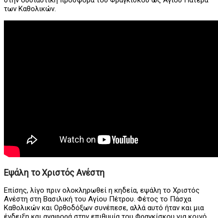
στην ουσιαστική προσφορά του Φραγκίσκου ως Αγίου Πατέρα
των Καθολικών.
Εψάλη το Χριστός Ανέστη
Επίσης, λίγο πριν ολοκληρωθεί η κηδεία, εψάλη το Χριστός
Ανέστη στη Βασιλική του Αγίου Πέτρου. Φέτος το Πάσχα
Καθολικών και Ορθοδόξων συνέπεσε, αλλά αυτό ήταν και μια
ένδειξη και αναφορά στην επιθυμία του Φραγκίσκου για κοινό