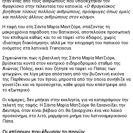
ήταν ένας από τους ανθρώπους που υποδέχτηκαν τον
Φραγκίσκο στην τελευταία του κατοικία. «
Ο Φραγκίσκος
βοήθησε τόσους πολλούς ανθρώπους, πρόσφυγες όπως εμείς
και πολλούς άλλους ανθρώπους στον κόσμο
».
Η ταφή του στη Σάντα Μαρία Μαντζόρε, σπάζοντας τη
μακροχρόνια παράδοση του Βατικανού, αποτελούσε προσωπική
του επιθυμία καθώς και το να ταφεί «στο έδαφος, χωρίς
ιδιαίτερη διακόσμηση», αλλά με την επιγραφή του παπικού του
ονόματος στα λατινικά: Franciscus.
Σημειώνεται πως η βασιλική της Σάντα Μαρία Ματζιόρε,
βρίσκεται κοντά στον κεντρικό σιδηροδρομικό σταθμό της
Αιώνιας Πόλης, εκεί που ζήτησε να ταφεί «ο Πάπας των
φτωχών», σε λίγα μέτρα απόσταση από την βυζαντινή εικόνα
της Παρθένου με τον Ιησού, μπροστά από την οποία συνήθιζε να
γονατίζει και να προσεύχεται, κάθε φορά που επέστρεφε από
το εξωτερικό.
Οι κάμερες, δεν μπήκαν στην εκκλησία, για να καταγράψουν την
τελετή της ταφής. Η Σάντα Μαρία Ματζιόρε θα ξανανοίξει την
Δευτέρα, όταν είναι βέβαιο ότι θα ξαναρχίσει ένα νέο λαϊκό
προσκύνημα, στο λιτό, μαρμάρινο μνήμα του λατινοαμερικανού
Πάπα.
Οι επίσημοι που έδωσαν το παρών