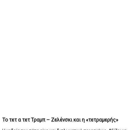
Το τετ α τετ Τραμπ – Ζελένσκι και η «τετραμερής»