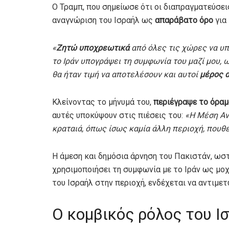
Ο Τραμπ, που σημείωσε ότι οι διαπραγματεύσει
αναγνώριση του Ισραήλ ως
απαράβατο όρο
για 
«
Ζητώ υποχρεωτικά
από όλες τις χώρες να υπ
το Ιράν υπογράψει τη συμφωνία του μαζί μου,
θα ήταν τιμή να αποτελέσουν και αυτοί
μέρος 
Κλείνοντας το μήνυμά του,
περιέγραψε το όραμ
αυτές υποκύψουν στις πιέσεις του:
«Η Μέση Αν
κραταιά, όπως ίσως καμία άλλη περιοχή, πουθ
Η άμεση και δημόσια άρνηση του Πακιστάν, ωστ
χρησιμοποιήσει τη συμφωνία με το Ιράν ως μο
του Ισραήλ στην περιοχή, ενδέχεται να αντιμε
Ο κομβικός ρόλος του Ι