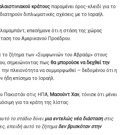
αλαιστινιακού κράτους
παραμένει όρος-κλειδί για το
 διατηρούν διπλωματικές σχέσεις με το Ισραήλ.
Ισλαμαμπάντ, επεσήμανε ότι η στάση της χώρας
ταση του Αμερικανού Προέδρου.
σε το ζήτημα των «Συμφωνιών του Αβραάμ» στους
του, σημειώνοντας πως
θα μπορούσε να δεχθεί την
ό την πλειονότητα να συμμορφωθεί — δεδομένου ότι η
υν ήδη επίσημα το Ισραήλ.
ου Πακιστάν στις ΗΠΑ,
Μασούντ Χαν
, τόνισε ότι μένει
όσιμη για τα κράτη της λίστας.
υτό το στάδιο δίνει
μια εντελώς νέα διάσταση
στις
ες, επειδή αυτό το ζήτημα
δεν βρισκόταν στην