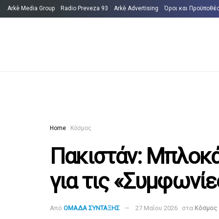
Arkè Media Group
Radio Preveza 93
Arkè Advertising
Όροι και Προϋποθέ
Home
Κόσμος
Πακιστάν: Μπλοκά
για τις «Συμφωνί
Από
ΟΜΑΔΑ ΣΥΝΤΑΞΗΣ
27 Μαΐου 2026
στα
Κόσμος