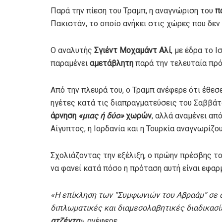
Παρά την πίεση του Τραμπ, η αναγνώριση του
π
Πακιστάν, το οποίο ανήκει στις χώρες που δεν
Ο αναλυτής
Σγιέντ Μοχαμάντ Αλί
, με έδρα το 
παραμένει
αμετάβλητη
παρά την τελευταία πρό
Από την πλευρά του, ο Τραμπ ανέφερε ότι έθε
ηγέτες κατά τις διαπραγματεύσεις του Σαββά
άρνηση
«μιας ή δύο»
χωρών
, αλλά αναμένει απ
Αίγυπτος, η Ιορδανία και η Τουρκία αναγνωρίζο
Σχολιάζοντας την εξέλιξη, ο πρώην πρέσβης τ
να φανεί κατά πόσο η πρόταση αυτή είναι εφαρμ
«Η επίκληση των “Συμφωνιών του Αβραάμ” σε α
διπλωματικές και διαμεσολαβητικές διαδικασί
ατζέντα
»
, ανέφερε.