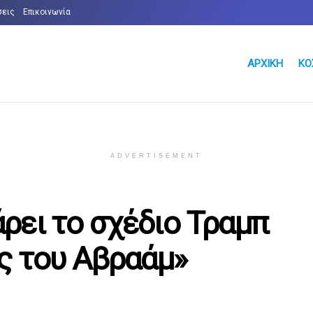
σεις
Επικοινωνία
ΑΡΧΙΚΉ
ΚΌ
ADVERTISEMENT
ρει το σχέδιο Τραμπ
ες του Αβραάμ»