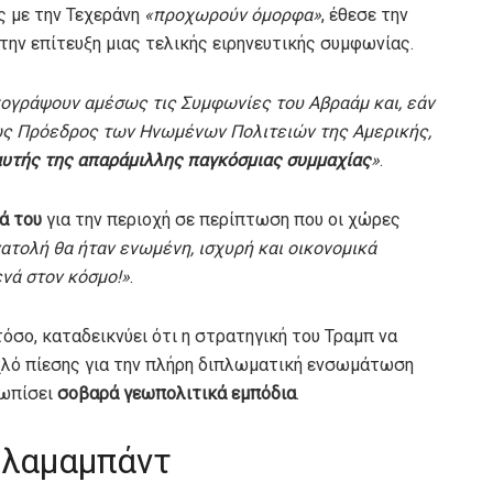
ς με την Τεχεράνη
«προχωρούν όμορφα»
, έθεσε την
την επίτευξη μιας τελικής ειρηνευτικής συμφωνίας.
ογράψουν αμέσως τις Συμφωνίες του Αβραάμ και, εάν
 ως Πρόεδρος των Ηνωμένων Πολιτειών της Αμερικής,
αυτής της απαράμιλλης παγκόσμιας συμμαχίας
»
.
ά του
για την περιοχή σε περίπτωση που οι χώρες
ατολή θα ήταν ενωμένη, ισχυρή και οικονομικά
ενά στον κόσμο!»
.
όσο, καταδεικνύει ότι η στρατηγική του Τραμπ να
χλό πίεσης για την πλήρη διπλωματική ενσωμάτωση
τωπίσει
σοβαρά γεωπολιτικά εμπόδια
.
σλαμαμπάντ