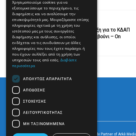
Χρησιμοποιούμε cookies για να
εξατομικεύσουμε το περιεχόμενο, τις
διαφημίσεις και να αναλύσουμε την
επισκεψιμότητά μας. Μοιραζόμαστε επίσης
Previous Post
πληροφορίες σχετικά με τη χρήση του
Στέργιος Γιαννάκης: Στήριξη για το ΚΔΑΠ
ιστότοπού μας με τους συνεργάτες
του Δήμου Ζηρού στο Ριζοβούνι – On
διαφήμισης και ανάλυσης, οι οποίοι
ενδέχεται να τις συνδυάσουν με άλλες
Preveza News
πληροφορίες που τους έχετε παράσχει ή
που έχουν συλλέξει από τη χρήση των
υπηρεσιών τους από εσάς.
Διαβάστε
περισσότερα
ΑΠΟΛΎΤΩΣ ΑΠΑΡΑΊΤΗΤΑ
ΑΠΌΔΟΣΗΣ
ΣΤΌΧΕΥΣΗΣ
ΛΕΙΤΟΥΡΓΙΚΌΤΗΤΑΣ
ΜΗ ΤΑΞΙΝΟΜΗΜΈΝΑ
© 2022
Prevezapost
Inspired by
Arkè Adv
Partner of
Arkè Medi