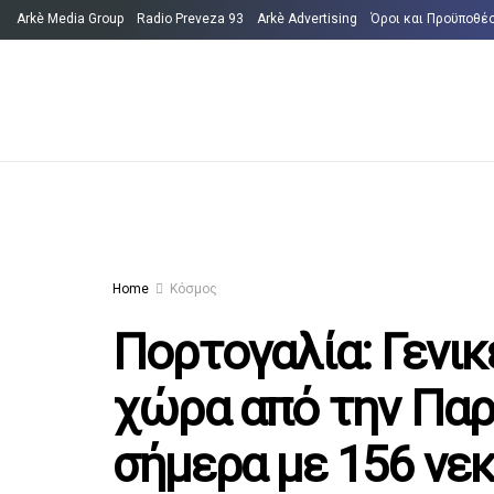
Arkè Media Group
Radio Preveza 93
Arkè Advertising
Όροι και Προϋποθέ
Home
Κόσμος
Πορτογαλία: Γενικ
χώρα από την Πα
σήμερα με 156 νεκ