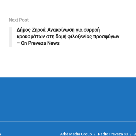
Next Post
Δήμος Ζηρού: Ανακοίνωση για συρροή
κρουσμάτων στη δομή φιλοξενίας προσφύγων
– On Preveza News
Arkè Media Group
Radio Preveza 93
A
a