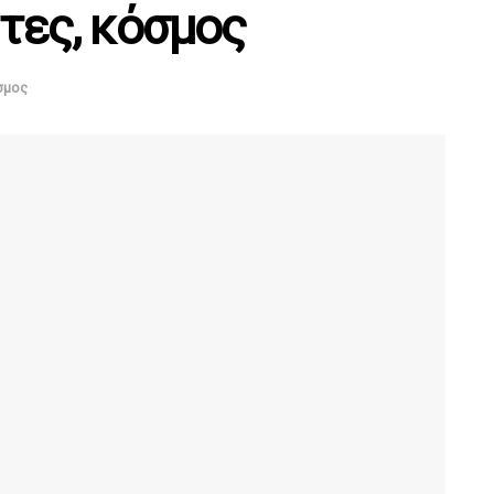
τες, κόσμος
σμος