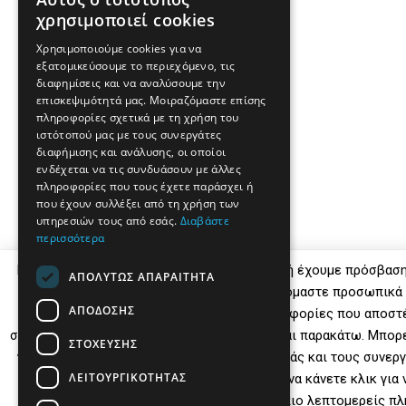
χρησιμοποιεί cookies
Χρησιμοποιούμε cookies για να
εξατομικεύσουμε το περιεχόμενο, τις
διαφημίσεις και να αναλύσουμε την
επισκεψιμότητά μας. Μοιραζόμαστε επίσης
πληροφορίες σχετικά με τη χρήση του
ιστότοπού μας με τους συνεργάτες
διαφήμισης και ανάλυσης, οι οποίοι
ενδέχεται να τις συνδυάσουν με άλλες
πληροφορίες που τους έχετε παράσχει ή
που έχουν συλλέξει από τη χρήση των
υπηρεσιών τους από εσάς.
Διαβάστε
περισσότερα
Εμείς και οι συνεργάτες μας αποθηκεύουμε ή έχουμε πρόσβασ
ΑΠΟΛΎΤΩΣ ΑΠΑΡΑΊΤΗΤΑ
σε συσκευές, όπως cookies και επεξεργαζόμαστε προσωπικά
ΑΠΌΔΟΣΗΣ
μοναδικά αναγνωριστικά και τυπικές πληροφορίες που αποστέ
συσκευή για τους σκοπούς που περιγράφονται παρακάτω. Μπορε
ΣΤΌΧΕΥΣΗΣ
για να συναινέσετε στην επεξεργασία από εμάς και τους συνεργ
ΛΕΙΤΟΥΡΓΙΚΌΤΗΤΑΣ
εν λόγω σκοπούς. Εναλλακτικά, μπορείτε να κάνετε κλικ για 
συναινέστε ή να αποκτήσετε πρόσβαση σε πιο λεπτομερείς πλ