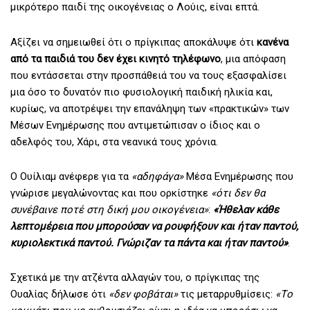
μικρότερο παιδί της οικογένειας ο Λούις, είναι επτά.
Αξίζει να σημειωθεί ότι ο πρίγκιπας αποκάλυψε ότι
κανένα
από τα παιδιά του δεν έχει κινητό τηλέφωνο
, μια απόφαση
που εντάσσεται στην προσπάθειά του να τους εξασφαλίσει
μια όσο το δυνατόν πιο φυσιολογική παιδική ηλικία και,
κυρίως, να αποτρέψει την επανάληψη των «πρακτικών» των
Μέσων Ενημέρωσης που αντιμετώπισαν ο ίδιος και ο
αδελφός του, Χάρι, στα νεανικά τους χρόνια.
Ο Ουίλιαμ ανέφερε για τα
«αδηφάγα»
Μέσα Ενημέρωσης που
γνώρισε μεγαλώνοντας και που ορκίστηκε
«ότι δεν θα
συνέβαινε ποτέ στη δική μου οικογένεια»
:
«Ήθελαν κάθε
λεπτομέρεια που μπορούσαν να ρουφήξουν και ήταν παντού,
κυριολεκτικά παντού. Γνώριζαν τα πάντα και ήταν παντού»
.
Σχετικά με την ατζέντα αλλαγών του, ο πρίγκιπας της
Ουαλίας δήλωσε ότι
«δεν φοβάται»
τις μεταρρυθμίσεις:
«Tο