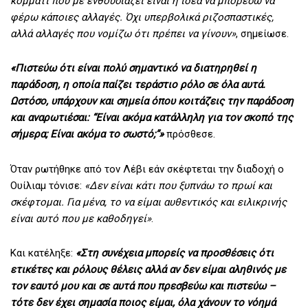
κομμάτι που με ενθουσιάζει είναι η ιδέα να μπορέσω να
φέρω κάποιες αλλαγές. Όχι υπερβολικά ριζοσπαστικές,
αλλά αλλαγές που νομίζω ότι πρέπει να γίνουν»
, σημείωσε.
«Πιστεύω ότι είναι πολύ σημαντικό να διατηρηθεί η
παράδοση, η οποία παίζει τεράστιο ρόλο σε όλα αυτά.
Ωστόσο, υπάρχουν και σημεία όπου κοιτάζεις την παράδοση
και αναρωτιέσαι: “Είναι ακόμα κατάλληλη για τον σκοπό της
σήμερα; Είναι ακόμα το σωστό;”»
πρόσθεσε.
Όταν ρωτήθηκε από τον Λέβι εάν σκέφτεται την διαδοχή ο
Ουίλιαμ τόνισε:
«Δεν είναι κάτι που ξυπνάω το πρωί και
σκέφτομαι. Για μένα, το να είμαι αυθεντικός και ειλικρινής
είναι αυτό που με καθοδηγεί»
.
Και κατέληξε:
«Στη συνέχεια μπορείς να προσθέσεις ότι
ετικέτες και ρόλους θέλεις αλλά αν δεν είμαι αληθινός με
τον εαυτό μου και σε αυτά που πρεσβεύω και πιστεύω –
τότε δεν έχει σημασία ποιος είμαι, όλα χάνουν το νόημά