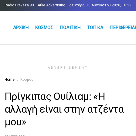
Radio Preveza 93
Arkè Advertising
Δευτέρα, 10 Αυγούστου 2026, 10:29
Όροι και Προϋποθέσεις
Επικοινωνία
ΑΡΧΙΚΉ
ΚΌΣΜΟΣ
ΠΟΛΙΤΙΚΉ
ΤΟΠΙΚΆ
ΠΕΡΙΦΕΡΕΙΑ
ADVERTISEMENT
Home
Κόσμος
Πρίγκιπας Ουίλιαμ: «Η
αλλαγή είναι στην ατζέντα
μου»