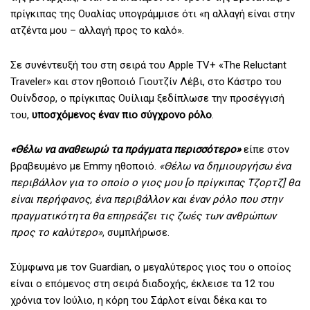
πρίγκιπας της Ουαλίας υπογράμμισε ότι «η αλλαγή είναι στην
ατζέντα μου – αλλαγή προς το καλό».
Σε συνέντευξή του στη σειρά του Apple TV+ «The Reluctant
Traveler» και στον ηθοποιό Γιουτζίν Λέβι, στο Κάστρο του
Ουίνδσορ, ο πρίγκιπας Ουίλιαμ ξεδίπλωσε την προσέγγισή
του,
υποσχόμενος έναν πιο σύγχρονο ρόλο
.
«Θέλω να αναθεωρώ τα πράγματα περισσότερο»
είπε στον
βραβευμένο με Emmy ηθοποιό.
«Θέλω να δημιουργήσω ένα
περιβάλλον για το οποίο ο γιος μου [ο πρίγκιπας Τζορτζ] θα
είναι περήφανος, ένα περιβάλλον και έναν ρόλο που στην
πραγματικότητα θα επηρεάζει τις ζωές των ανθρώπων
προς το καλύτερο»
, συμπλήρωσε.
Σύμφωνα με τον Guardian, ο μεγαλύτερος γιος του ο οποίος
είναι ο επόμενος στη σειρά διαδοχής, έκλεισε τα 12 του
χρόνια τον Ιούλιο, η κόρη του Σάρλοτ είναι δέκα και το