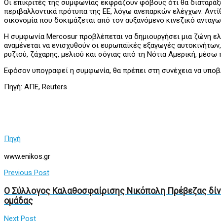
Οι επικριτές της συμφωνίας εκφράζουν φόβους ότι θα διαταράξ
περιβαλλοντικά πρότυπα της ΕΕ, λόγω ανεπαρκών ελέγχων. Αντίθ
οικονομία που δοκιμάζεται από τον αυξανόμενο κινεζικό ανταγω
Η συμφωνία Mercosur προβλέπεται να δημιουργήσει μια ζώνη ε
αναμένεται να ενισχυθούν οι ευρωπαϊκές εξαγωγές αυτοκινήτων,
ρυζιού, ζάχαρης, μελιού και σόγιας από τη Νότια Αμερική, μέ
Εφόσον υπογραφεί η συμφωνία, θα πρέπει στη συνέχεια να υπο
Πηγή: ΑΠΕ, Reuters
Πηγή
www.enikos.gr
Previous Post
Ο Σύλλογος Καλαθοσφαίρισης Νικόπολη Πρέβεζας δίνει 
ομάδας
Next Post