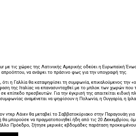
 με τις χώρες της Λατινικής Αμερικής οδεύει η Ευρωπαϊκή Ένωσ
 απροόπτου, να ανάψει το πράσινο φως για την υπογραφή της.
ότι η Γαλλία θα καταψηφίσει τη συμφωνία, επικαλούμενος την «
πόφαση της Ιταλίας να επανασυνταχθεί με το μπλοκ των χωρών που
, σε επίπεδο πρεσβευτών. Για την έγκρισή της απαιτείται ειδικ
 συμφωνίας αναμένεται να ψηφίσουν η Πολωνία, η Ουγγαρία, η Ιρλ
ν ντερ Λάιεν θα μεταβεί το Σαββατοκύριακο στην Παραγουάη για 
 θα μπορούσε να πραγματοποιηθεί ήδη από τις 20 Δεκεμβρίου, όμ
άλλο Πρόεδρο, ζήτησε μερικές εβδομάδες παράταση προκειμένου 