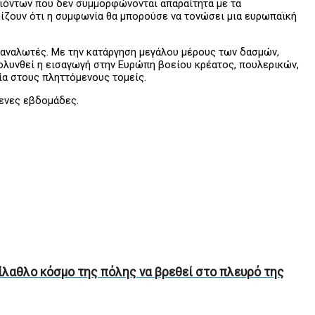
οϊόντων που δεν συμμορφώνονται απαραίτητα με τα
ηρίζουν ότι η συμφωνία θα μπορούσε να τονώσει μια ευρωπαϊκή
αναλωτές. Με την κατάργηση μεγάλου μέρους των δασμών,
κολυνθεί η εισαγωγή στην Ευρώπη βοείου κρέατος, πουλερικών,
α στους πληττόμενους τομείς.
μενες εβδομάδες.
ίλαθλο κόσμο της πόλης να βρεθεί στο πλευρό της