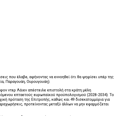
εις που έλαβε, αφήνοντας να εννοηθεί ότι θα ψηφίσει υπέρ της
ία, Παραγουάη, Ουρουγουάη).
φον ντερ Λάιεν απέστειλε επιστολή στα κράτη μέλη
επόμενου επταετούς ευρωπαϊκού προϋπολογισμού (2028-2034). Το
χική πρόταση της Επιτροπής, καθώς και 49 δισεκατομμύρια για
 παραχωρήσεις, προτείνοντας μεταξύ άλλων να μην εφαρμόζεται