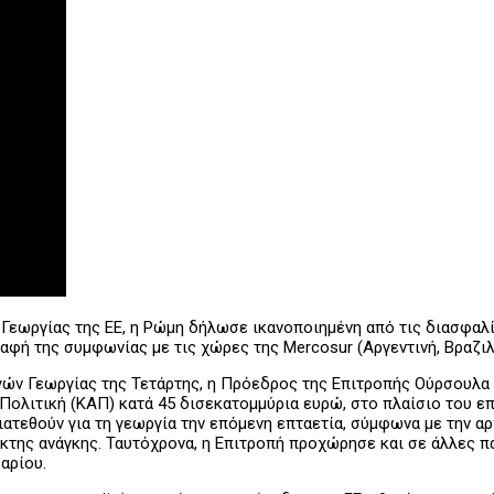
εωργίας της ΕΕ, η Ρώμη δήλωσε ικανοποιημένη από τις διασφαλίσ
φή της συμφωνίας με τις χώρες της Mercosur (Αργεντινή, Βραζιλ
γών Γεωργίας της Τετάρτης, η Πρόεδρος της Επιτροπής Ούρσουλα 
ή Πολιτική (ΚΑΠ) κατά 45 δισεκατομμύρια ευρώ, στο πλαίσιο του 
ατεθούν για τη γεωργία την επόμενη επταετία, σύμφωνα με την αρ
κτακτης ανάγκης. Ταυτόχρονα, η Επιτροπή προχώρησε και σε άλλες
αρίου.