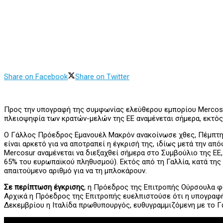
Share on Facebook
Share on Twitter
Προς την υπογραφή της συμφωνίας ελεύθερου εμπορίου Mercosur
πλειοψηφία των κρατών-μελών της ΕΕ αναμένεται σήμερα, εκτός
Ο Γάλλος Πρόεδρος Εμανουέλ Μακρόν ανακοίνωσε χθες, Πέμπτη, 
είναι αρκετό για να αποτραπεί η έγκρισή της, ιδίως μετά την α
Mercosur αναμένεται να διεξαχθεί σήμερα στο Συμβούλιο της ΕΕ
65% του ευρωπαϊκού πληθυσμού). Εκτός από τη Γαλλία, κατά της
απαιτούμενο αριθμό για να τη μπλοκάρουν.
Σε περίπτωση έγκρισης
, η Πρόεδρος της Επιτροπής Ούρσουλα φο
Αρχικά η Πρόεδρος της Επιτροπής ευελπιστούσε ότι η υπογραφή
Δεκεμβρίου η Ιταλίδα πρωθυπουργός, ευθυγραμμιζόμενη με το Γ