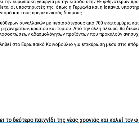
ει την ευρωπαϊκή γεωργία με την είσοδο στην ΕΕ φθηνότερων πρ
ετα, οι υποστηρικτές της, όπως η Γερμανία και η Ισπανία, υποστ
νισμό και τους αμερικανικούς δασμούς.
λεύθερων συναλλαγών με περισσότερους από 700 εκατομμύρια κατ
 μηχανημάτων, κρασιού και τυριού. Από την άλλη πλευρά, θα διευ
σω ποσοστώσεων αδασμολόγητων προϊόντων που προκαλούν ανησυχί
βληθεί στο Ευρωπαϊκό Κοινοβούλιο για επικύρωση μέσα στις επό
το δεύτερο παιχνίδι της νέας χρονιάς και καλεί τον φ