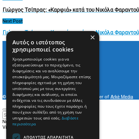
Γιώργος Τσίπρας: «Καρφιά» κατά του Νικόλα Φαραντο
Next Post
Γιώργος Τσίπρας: «Καρφιά» κατά του Νικόλα Φαραντο
×
Αυτός ο ιστότοπος
χρησιμοποιεί cookies
Χρησιμοποιούμε cookies για να
Arkè Media Group
εξατομικεύσουμε το περιεχόμενο, τις
Radio Preveza 93
διαφημίσεις και να αναλύσουμε την
Arkè Advertising
επισκεψιμότητά μας. Μοιραζόμαστε επίσης
Όροι και Προϋποθέσεις
πληροφορίες σχετικά με τη χρήση του
Επικοινωνία
ιστότοπού μας με τους συνεργάτες
διαφήμισης και ανάλυσης, οι οποίοι
© 2022
Prevezapost
Inspired by
Arkè Adv
Partner of
Arkè Media
ενδέχεται να τις συνδυάσουν με άλλες
πληροφορίες που τους έχετε παράσχει ή
που έχουν συλλέξει από τη χρήση των
υπηρεσιών τους από εσάς.
Διαβάστε
No Result
περισσότερα
View All Result
ΑΠΟΛΎΤΩΣ ΑΠΑΡΑΊΤΗΤΑ
Αρχική