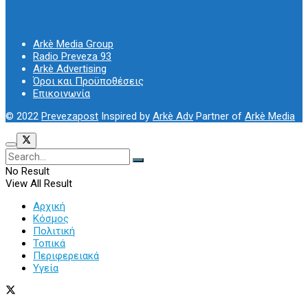
Arkè Media Group
Radio Preveza 93
Arkè Advertising
Όροι και Προϋποθέσεις
Επικοινωνία
© 2022
Prevezapost
Inspired by
Arkè Adv
Partner of
Arkè Media
No Result
View All Result
Αρχική
Κόσμος
Πολιτική
Τοπικά
Περιφερειακά
Υγεία