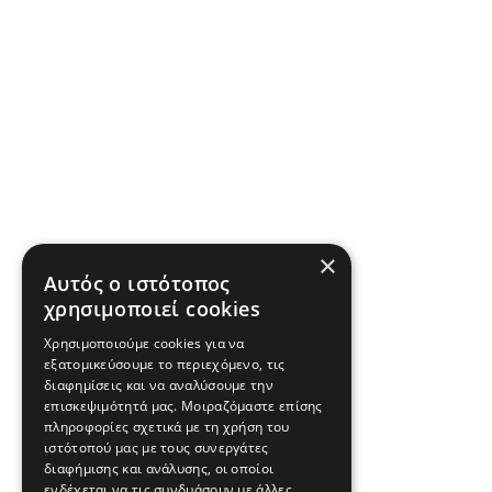
×
Αυτός ο ιστότοπος
χρησιμοποιεί cookies
Χρησιμοποιούμε cookies για να
εξατομικεύσουμε το περιεχόμενο, τις
διαφημίσεις και να αναλύσουμε την
επισκεψιμότητά μας. Μοιραζόμαστε επίσης
πληροφορίες σχετικά με τη χρήση του
ιστότοπού μας με τους συνεργάτες
διαφήμισης και ανάλυσης, οι οποίοι
ενδέχεται να τις συνδυάσουν με άλλες