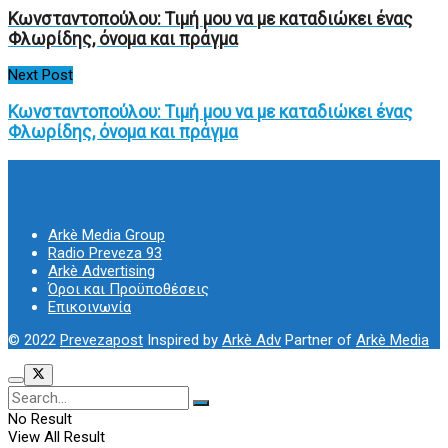
Κωνσταντοπούλου: Τιμή μου να με καταδιώκει ένας
Φλωρίδης, όνομα και πράγμα
Next Post
Κωνσταντοπούλου: Τιμή μου να με καταδιώκει ένας
Φλωρίδης, όνομα και πράγμα
Arkè Media Group
Radio Preveza 93
Arkè Advertising
Όροι και Προϋποθέσεις
Επικοινωνία
© 2022
Prevezapost
Inspired by
Arkè Adv
Partner of
Arkè Media
No Result
View All Result