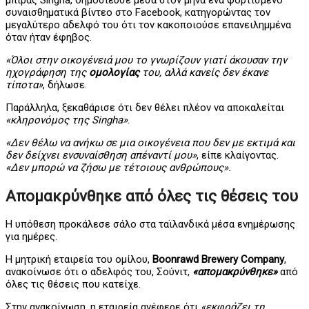
μπίρας Singha, δημοσίευσε μέσα στον μήνα ένα φορτισμένο
συναισθηματικά βίντεο στο Facebook, κατηγορώντας τον
μεγαλύτερο αδελφό του ότι τον κακοποιούσε επανειλημμένα
όταν ήταν έφηβος.
«Όλοι στην οικογένειά μου το γνωρίζουν γιατί άκουσαν την
ηχογράφηση της
ομολογίας
του, αλλά κανείς δεν έκανε
τίποτα»
, δήλωσε.
Παράλληλα, ξεκαθάρισε ότι δεν θέλει πλέον να αποκαλείται
«κληρονόμος της Singha»
.
«Δεν θέλω να ανήκω σε μια οικογένεια που δεν με εκτιμά και
δεν δείχνει ενσυναίσθηση απέναντί μου»
, είπε κλαίγοντας.
«Δεν μπορώ να ζήσω με τέτοιους ανθρώπους».
Απομακρύνθηκε από όλες τις θέσεις του
Η υπόθεση προκάλεσε σάλο στα ταϊλανδικά μέσα ενημέρωσης
για ημέρες.
Η μητρική εταιρεία του ομίλου,
Boonrawd Brewery Company
,
ανακοίνωσε ότι ο αδελφός του, Σούνιτ,
«απομακρύνθηκε»
από
όλες τις θέσεις που κατείχε.
Στην ανακοίνωση, η εταιρεία ανέφερε ότι
«εκφράζει τη