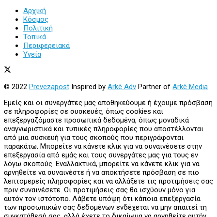
Αρχική
Κόσμος
Πολιτική
Τοπικά
Περιφερειακά
Υγεία
© 2022
Prevezapost
Inspired by
Arkè Adv
Partner of
Arkè Media
Εμείς και οι συνεργάτες μας αποθηκεύουμε ή έχουμε πρόσβαση
σε πληροφορίες σε συσκευές, όπως cookies και
επεξεργαζόμαστε προσωπικά δεδομένα, όπως μοναδικά
αναγνωριστικά και τυπικές πληροφορίες που αποστέλλονται
από μια συσκευή για τους σκοπούς που περιγράφονται
παρακάτω. Μπορείτε να κάνετε κλικ για να συναινέσετε στην
επεξεργασία από εμάς και τους συνεργάτες μας για τους εν
λόγω σκοπούς. Εναλλακτικά, μπορείτε να κάνετε κλικ για να
αρνηθείτε να συναινέστε ή να αποκτήσετε πρόσβαση σε πιο
λεπτομερείς πληροφορίες και να αλλάξετε τις προτιμήσεις σας
πριν συναινέσετε. Οι προτιμήσεις σας θα ισχύουν μόνο για
αυτόν τον ιστότοπο. Λάβετε υπόψη ότι κάποια επεξεργασία
των προσωπικών σας δεδομένων ενδέχεται να μην απαιτεί τη
συγκατάθεσή σας, αλλά έχετε το δικαίωμα να αρνηθείτε αυτήν