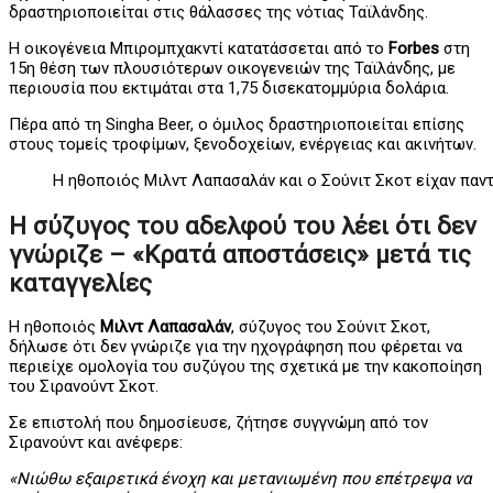
δραστηριοποιείται στις θάλασσες της νότιας Ταϊλάνδης.
Η οικογένεια Μπιρομπχακντί κατατάσσεται από το
Forbes
στη
15η θέση των πλουσιότερων οικογενειών της Ταϊλάνδης, με
περιουσία που εκτιμάται στα 1,75 δισεκατομμύρια δολάρια.
Πέρα από τη Singha Beer, ο όμιλος δραστηριοποιείται επίσης
στους τομείς τροφίμων, ξενοδοχείων, ενέργειας και ακινήτων.
Η ηθοποιός Μιλντ Λαπασαλάν και ο Σούνιτ Σκοτ είχαν παν
Η σύζυγος του αδελφού του λέει ότι δεν
γνώριζε – «Κρατά αποστάσεις» μετά τις
καταγγελίες
Η ηθοποιός
Μιλντ Λαπασαλάν
, σύζυγος του Σούνιτ Σκοτ,
δήλωσε ότι δεν γνώριζε για την ηχογράφηση που φέρεται να
περιείχε ομολογία του συζύγου της σχετικά με την κακοποίηση
του Σιρανούντ Σκοτ.
Σε επιστολή που δημοσίευσε, ζήτησε συγγνώμη από τον
Σιρανούντ και ανέφερε:
«Νιώθω εξαιρετικά ένοχη και μετανιωμένη που επέτρεψα να