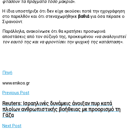
φτάσουν τα πράγματα τόσο μακριά».
Η ίδια υποστήριξε ότι δεν είχε ακούσει ποτέ την ηχογράφηση
στο παρελθόν και ότι στεναχωρήθηκε
βαθιά
για όσα πέρασε ο
Σιρανούντ.
Παράλληλα, ανακοίνωσε ότι θα κρατήσει προσωρινά
αποστάσεις από τον σύζυγό της, προκειμένου
«να αναλογιστεί
τον εαυτό της και να φροντίσει την ψυχική της κατάσταση».
Πηγή
www.enikos.gr
Previous Post
Reuters: Ισραηλινές δυνάμεις άνοιξαν πυρ κατά
πλοίων ανθρωπιστικής βοήθειας με προορισμό τη
Γάζα
Next Post