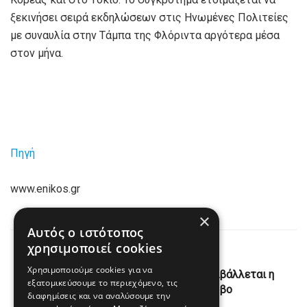
ξεκινήσει σειρά εκδηλώσεων στις Ηνωμένες Πολιτείες
με συναυλία στην Τάμπα της Φλόριντα αργότερα μέσα
στον μήνα.
Πηγή
www.enikos.gr
×
Αυτός ο ιστότοπος
χρησιμοποιεί cookies
Previous Post
Χρησιμοποιούμε cookies για να
Υπουργείο Αγροτικής Ανάπτυξης: Αναβάλλεται η
εξατομικεύσουμε το περιεχόμενο, τις
συνέντευξη Τύπου για τη Λέσβο
διαφημίσεις και να αναλύσουμε την