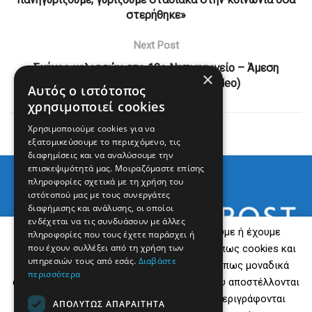
στερήθηκε»
Next Post
Σμήνος μελισσών στο 10ο Νηπιαγωγείο – Άμεση
×
επέμβαση και αίσιο τέλος (video)
Αυτός ο ιστότοπος
χρησιμοποιεί cookies
Χρησιμοποιούμε cookies για να
εξατομικεύσουμε το περιεχόμενο, τις
διαφημίσεις και να αναλύσουμε την
επισκεψιμότητά μας. Μοιραζόμαστε επίσης
πληροφορίες σχετικά με τη χρήση του
ιστότοπού μας με τους συνεργάτες
διαφήμισης και ανάλυσης, οι οποίοι
ενδέχεται να τις συνδυάσουν με άλλες
Εμείς και οι συνεργάτες μας αποθηκεύουμε ή έχουμε
πληροφορίες που τους έχετε παράσχει ή
που έχουν συλλέξει από τη χρήση των
πρόσβαση σε πληροφορίες σε συσκευές, όπως cookies και
υπηρεσιών τους από εσάς.
Διαβάστε
επεξεργαζόμαστε προσωπικά δεδομένα, όπως μοναδικά
περισσότερα
αναγνωριστικά και τυπικές πληροφορίες που αποστέλλονται
από μια συσκευή για τους σκοπούς που περιγράφονται
ΑΠΟΛΎΤΩΣ ΑΠΑΡΑΊΤΗΤΑ