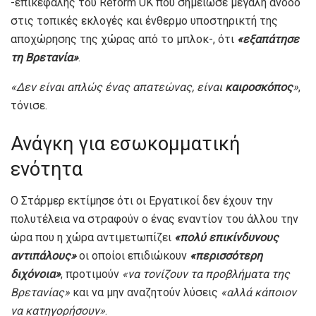
-επικεφαλής του Reform UK που σημείωσε μεγάλη άνοδο
στις τοπικές εκλογές και ένθερμο υποστηρικτή της
αποχώρησης της χώρας από το μπλοκ-, ότι
«εξαπάτησε
τη Βρετανία»
.
«Δεν είναι απλώς ένας απατεώνας, είναι
καιροσκόπος
»
,
τόνισε.
Ανάγκη για εσωκομματική
ενότητα
Ο Στάρμερ εκτίμησε ότι οι Εργατικοί δεν έχουν την
πολυτέλεια να στραφούν ο ένας εναντίον του άλλου την
ώρα που η χώρα αντιμετωπίζει
«πολύ επικίνδυνους
αντιπάλους»
οι οποίοι επιδιώκουν
«περισσότερη
διχόνοια»
, προτιμούν
«να τονίζουν τα προβλήματα της
Βρετανίας»
και να μην αναζητούν λύσεις
«αλλά κάποιον
να κατηγορήσουν»
.