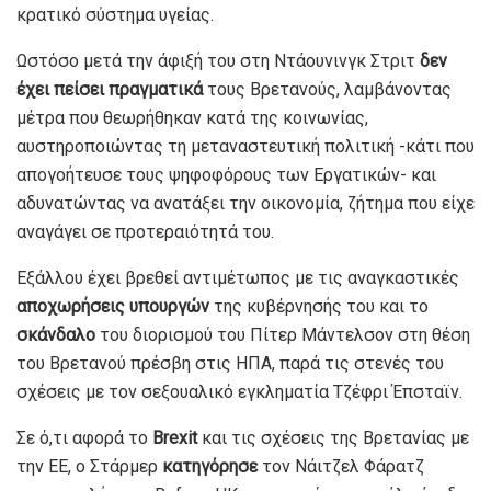
κρατικό σύστημα υγείας.
Ωστόσο μετά την άφιξή του στη Ντάουνινγκ Στριτ
δεν
έχει πείσει πραγματικά
τους Βρετανούς, λαμβάνοντας
μέτρα που θεωρήθηκαν κατά της κοινωνίας,
αυστηροποιώντας τη μεταναστευτική πολιτική -κάτι που
απογοήτευσε τους ψηφοφόρους των Εργατικών- και
αδυνατώντας να ανατάξει την οικονομία, ζήτημα που είχε
αναγάγει σε προτεραιότητά του.
Εξάλλου έχει βρεθεί αντιμέτωπος με τις αναγκαστικές
αποχωρήσεις υπουργών
της κυβέρνησής του και το
σκάνδαλο
του διορισμού του Πίτερ Μάντελσον στη θέση
του Βρετανού πρέσβη στις ΗΠΑ, παρά τις στενές του
σχέσεις με τον σεξουαλικό εγκληματία Τζέφρι Έπσταϊν.
Σε ό,τι αφορά το
Brexit
και τις σχέσεις της Βρετανίας με
την ΕΕ, ο Στάρμερ
κατηγόρησε
τον Νάιτζελ Φάρατζ