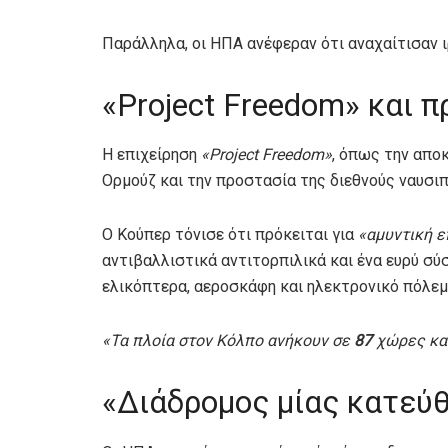
Παράλληλα, οι ΗΠΑ ανέφεραν ότι αναχαίτισαν 
«Project Freedom» και 
Η επιχείρηση
«Project Freedom»
, όπως την απο
Ορμούζ και την προστασία της διεθνούς ναυσιπ
Ο Κούπερ τόνισε ότι πρόκειται για
«αμυντική ε
αντιβαλλιστικά αντιτορπιλικά και ένα ευρύ σύ
ελικόπτερα, αεροσκάφη και ηλεκτρονικό πόλεμ
«Τα πλοία στον Κόλπο ανήκουν σε
87
χώρες και
«Διάδρομος μίας κατεύ