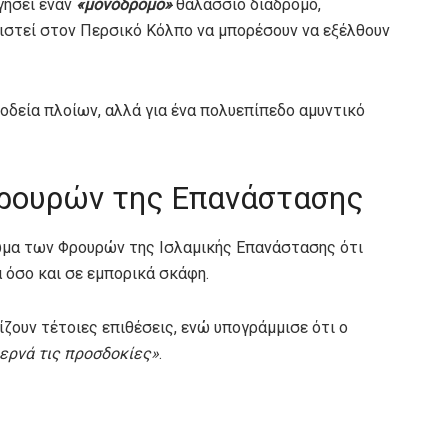
γήσει έναν
«μονόδρομο»
θαλάσσιο διάδρομο,
ιστεί στον Περσικό Κόλπο να μπορέσουν να εξέλθουν
νοδεία πλοίων, αλλά για ένα πολυεπίπεδο αμυντικό
Φρουρών της Επανάστασης
μα των Φρουρών της Ισλαμικής Επανάστασης ότι
 όσο και σε εμπορικά σκάφη.
ίζουν τέτοιες επιθέσεις, ενώ υπογράμμισε ότι ο
ερνά τις προσδοκίες»
.