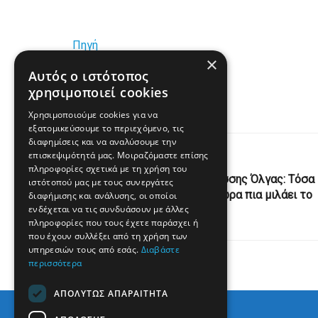
Πηγή
×
Αυτός ο ιστότοπος
www.enikos.gr
χρησιμοποιεί cookies
Χρησιμοποιούμε cookies για να
εξατομικεύσουμε το περιεχόμενο, τις
διαφημίσεις και να αναλύσουμε την
επισκεψιμότητά μας. Μοιραζόμαστε επίσης
Previous Post
πληροφορίες σχετικά με τη χρήση του
Μπακογιάννης για Βασιλίσσης Όλγας: Τόσα
ιστότοπού μας με τους συνεργάτες
χρόνια μίλησαν πολλοί, τώρα πια μιλάει το
διαφήμισης και ανάλυσης, οι οποίοι
ενδέχεται να τις συνδυάσουν με άλλες
έργο
πληροφορίες που τους έχετε παράσχει ή
που έχουν συλλέξει από τη χρήση των
υπηρεσιών τους από εσάς.
Διαβάστε
περισσότερα
ΑΠΟΛΎΤΩΣ ΑΠΑΡΑΊΤΗΤΑ