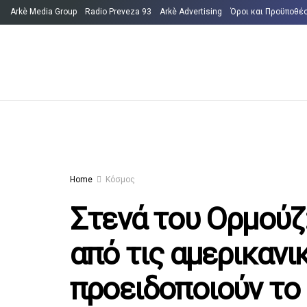
Arkè Media Group
Radio Preveza 93
Arkè Advertising
Όροι και Προϋποθέ
Home
Κόσμος
Στενά του Ορμούζ:
από τις αμερικανι
προειδοποιούν το 