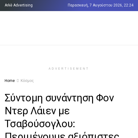
Arkè Advertising
Παρασκευή, 7 Αυγούστου 2026, 22:24
Όροι και Προϋποθέσεις
Επικοινωνία
ADVERTISEMENT
Home
Κόσμος
Σύντομη συνάντηση Φον
Ντερ Λάιεν με
Τσαβούσογλου:
Περιμένουμε αξιόπιστες