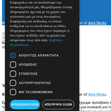
Radio Preveza 93
διαφημίσεις και να αναλύσουμε την
Arkè Advertising
επισκεψιμότητά μας. Μοιραζόμαστε επίσης
Όροι και Προϋποθέσεις
πληροφορίες σχετικά με τη χρήση του
Επικοινωνία
ιστότοπού μας με τους συνεργάτες
διαφήμισης και ανάλυσης, οι οποίοι
© 2022
Prevezapost
Inspired by
Arkè Adv
Partner of
Arkè Media
ενδέχεται να τις συνδυάσουν με άλλες
πληροφορίες που τους έχετε παράσχει ή
που έχουν συλλέξει από τη χρήση των
υπηρεσιών τους από εσάς.
Διαβάστε
No Result
περισσότερα
View All Result
ΑΠΟΛΎΤΩΣ ΑΠΑΡΑΊΤΗΤΑ
Αρχική
Κόσμος
Πολιτική
ΑΠΌΔΟΣΗΣ
Τοπικά
Περιφερειακά
ΣΤΌΧΕΥΣΗΣ
Υγεία
ΛΕΙΤΟΥΡΓΙΚΌΤΗΤΑΣ
ΜΗ ΤΑΞΙΝΟΜΗΜΈΝΑ
© 2022
Prevezapost
Inspired by
Arkè Adv
Partner of
Arkè Media
Εμείς και οι συνεργάτες μας αποθηκεύουμε ή έχουμε πρόσβαση
ΑΠΟΔΟΧΉ ΌΛΩΝ
ΑΠΌΡΡΙΨΗ ΌΛΩΝ
τυπικές πληροφορίες που αποστέλλονται από μια συσκευή για το