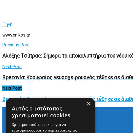
Πηγή
www.enikos.gr
Previous Post
Αλέξης Τσίπρας: Σήμερα τα αποκαλυπτήρια του νέου κ
Next Post
Βρετανία: Κορυφαίος νευροχειρουργός τέθηκε σε δια
Next Post
Βρετανία: Κορυφαίος νευροχειρουργός τέθηκε σε δια
×
Αυτός ο ιστότοπος
χρησιμοποιεί cookies
Χρησιμοποιούμε cookies για να
Arkè Media Group
εξατομικεύσουμε το περιεχόμενο, τις