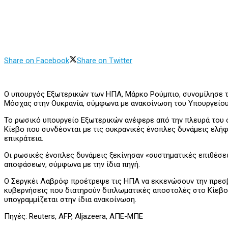
Share on Facebook
Share on Twitter
Ο υπουργός Εξωτερικών των ΗΠΑ, Μάρκο Ρούμπιο, συνομίλησε τ
Μόσχας στην Ουκρανία, σύμφωνα με ανακοίνωση του Υπουργείο
Το ρωσικό υπουργείο Εξωτερικών ανέφερε από την πλευρά του ό
Κίεβο που συνδέονται με τις ουκρανικές ένοπλες δυνάμεις ελή
επικράτεια.
Οι ρωσικές ένοπλες δυνάμεις ξεκίνησαν «συστηματικές επιθέσε
αποφάσεων, σύμφωνα με την ίδια πηγή.
Ο Σεργκέι Λαβρόφ προέτρεψε τις ΗΠΑ να εκκενώσουν την πρεσβ
κυβερνήσεις που διατηρούν διπλωματικές αποστολές στο Κίεβο
υπογραμμίζεται στην ίδια ανακοίνωση.
Πηγές: Reuters, AFP, Aljazeera, ΑΠΕ-ΜΠΕ