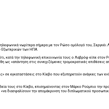
ηλεφωνικά νωρίτερα σήμερα με τον Ρώσο ομόλογό του, Σεργκέι Λ
υ Εξωτερικών των ΗΠΑ.
τι, κατά την τηλεφωνική επικοινωνία τους ο Λαβρόφ είπε στον Ρ
φθη ως «απάντηση στις συνεχιζόμενες τρομοκρατικές επιθέσεις α
ις» σε εγκαταστάσεις στο Κίεβο που εξυπηρετούν ανάγκες των εν
εία τους στο Κίεβο, επισημαίνοντας στον Μάρκο Ρούμπιο την π
 «να διασφαλίσουν την απομάκρυνση του διπλωματικού προσωπικο