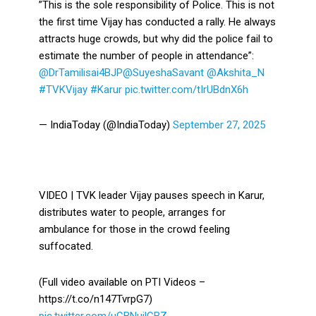
”This is the sole responsibility of Police. This is not
the first time Vijay has conducted a rally. He always
attracts huge crowds, but why did the police fail to
estimate the number of people in attendance”:
@DrTamilisai4BJP
@SuyeshaSavant
@Akshita_N
#TVKVijay
#Karur
pic.twitter.com/tIrUBdnX6h
— IndiaToday (@IndiaToday)
September 27, 2025
VIDEO | TVK leader Vijay pauses speech in Karur,
distributes water to people, arranges for
ambulance for those in the crowd feeling
suffocated.
(Full video available on PTI Videos –
https://t.co/n147TvrpG7)
pic.twitter.com/uCBNuilCBZ