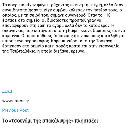
Τα αδέρφια είχαν φύγει τρέχοντας εκείνη τη στιγμή, αλλά όταν
συνειδητοποίησαν τι είχε συμβεί, κάλεσαν τον πατέρα τους, ο
οποίος, με τη σειρά του, σήμανε συναγερμό. Όταν το 118
έφτασε στο σημείο, οι διασώστες προσπάθησαν να
επαναφέρουν στη ζωή το αγόρι, αλλά δεν τα κατάφεραν. Η
οικογένεια, που κατάγεται από τη Ρώμη, έκανε διακοπές σε ένα
κάμπινγκ. Οι προσπάθειες διάσωσης ήταν άκαρπες και κλήθηκε
επίσης ένα αεροσκάφος. Καραμπινιέροι από την Τοσκάνη
έσπευσαν στο σημείο και η σορός κρατείται στην εισαγγελία
της Τσιβιταβέκια, η οποία διεξάγει έρευνα.
Πηγή
www.enikos.gr
Previous Post
Το «τσουνάμι της αποκάλυψης» πλησιάζει