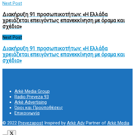
Next Post
Διακήρυξη 91 προσωπικοτήτων: «Η Ελλάδα
χρειάζεται επειγόντως επανεκκίνηση με όραμα και
σχέδιο»
Next Post
Διακήρυξη 91 προσωπικοτήτων: «Η Ελλάδα
χρειάζεται επειγόντως επανεκκίνηση με όραμα και
σχέδιο»
Arkè Media Group
Radio Preveza 93
Arkè Advertising
Όροι και Προϋποθέσεις
Επικοινωνία
© 2022
Prevezapost
Inspired by
Arkè Adv
Partner of
Arkè Media