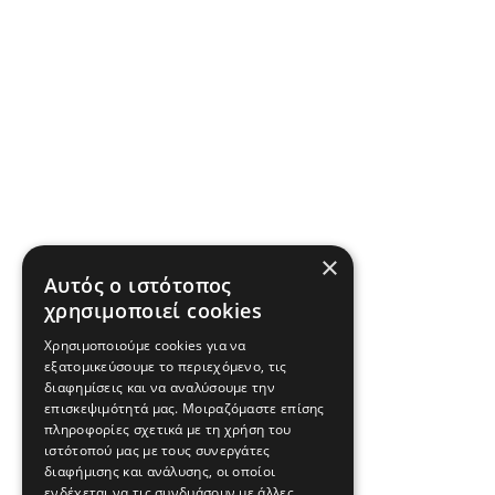
×
Αυτός ο ιστότοπος
χρησιμοποιεί cookies
Χρησιμοποιούμε cookies για να
εξατομικεύσουμε το περιεχόμενο, τις
διαφημίσεις και να αναλύσουμε την
επισκεψιμότητά μας. Μοιραζόμαστε επίσης
πληροφορίες σχετικά με τη χρήση του
ιστότοπού μας με τους συνεργάτες
διαφήμισης και ανάλυσης, οι οποίοι
ενδέχεται να τις συνδυάσουν με άλλες