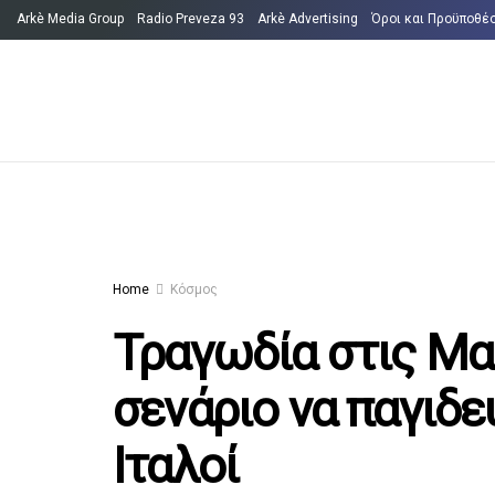
Arkè Media Group
Radio Preveza 93
Arkè Advertising
Όροι και Προϋποθέ
Home
Κόσμος
Τραγωδία στις Μα
σενάριο να παγιδε
Ιταλοί