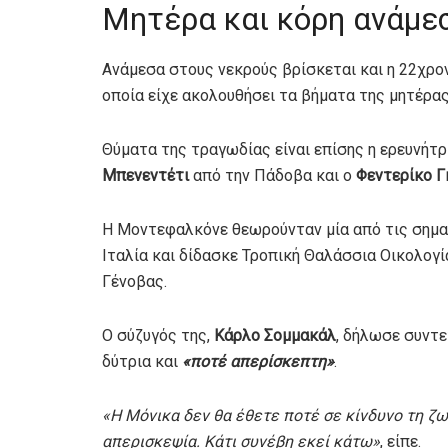
Μητέρα και κόρη ανάμε
Ανάμεσα στους νεκρούς βρίσκεται και η 22χρο
οποία είχε ακολουθήσει τα βήματα της μητέρας
Θύματα της τραγωδίας είναι επίσης η ερευνήτ
Μπενεντέτι
από την Πάδοβα και ο
Φεντερίκο Γ
Η Μοντεφαλκόνε θεωρούνταν μία από τις σημαν
Ιταλία και δίδασκε Τροπική Θαλάσσια Οικολογ
Γένοβας.
Ο σύζυγός της,
Κάρλο Σομμακάλ
, δήλωσε συντε
δύτρια και
«ποτέ απερίσκεπτη»
.
«Η Μόνικα δεν θα έθετε ποτέ σε κίνδυνο τη ζ
απερισκεψία. Κάτι συνέβη εκεί κάτω»
, είπε.