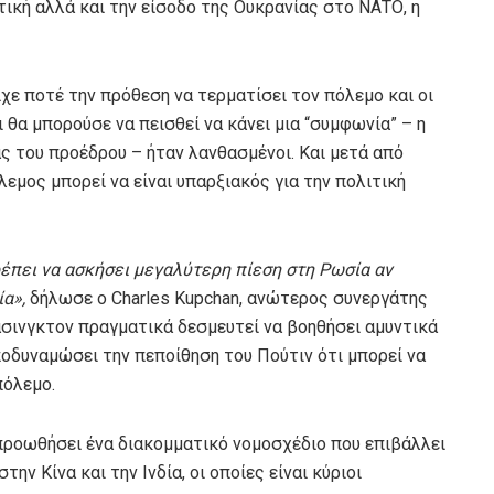
τική αλλά και την είσοδο της Ουκρανίας στο ΝΑΤΟ, η
ίχε ποτέ την πρόθεση να τερματίσει τον πόλεμο και οι
 θα μπορούσε να πεισθεί να κάνει μια “συμφωνία” – η
 του προέδρου – ήταν λανθασμένοι. Και μετά από
εμος μπορεί να είναι υπαρξιακός για την πολιτική
ρέπει να ασκήσει μεγαλύτερη πίεση στη Ρωσία αν
α»,
δήλωσε ο Charles Kupchan, ανώτερος συνεργάτης
σινγκτον πραγματικά δεσμευτεί να βοηθήσει αμυντικά
αποδυναμώσει την πεποίθηση του Πούτιν ότι μπορεί να
πόλεμο.
 προωθήσει ένα διακομματικό νομοσχέδιο που επιβάλλει
ν Κίνα και την Ινδία, οι οποίες είναι κύριοι