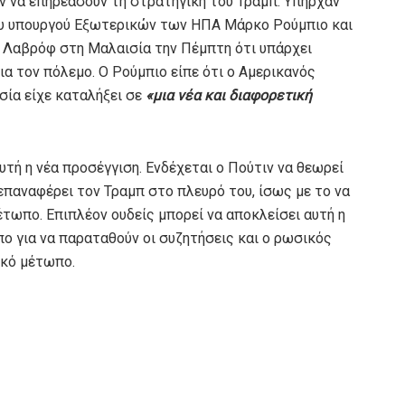
ν να επηρεάσουν τη στρατηγική του Τραμπ. Υπήρχαν
του υπουργού Εξωτερικών των ΗΠΑ Μάρκο Ρούμπιο και
 Λαβρόφ στη Μαλαισία την Πέμπτη ότι υπάρχει
α τον πόλεμο. Ο Ρούμπιο είπε ότι ο Αμερικανός
ία είχε καταλήξει σε
«μια νέα και διαφορετική
αυτή η νέα προσέγγιση. Ενδέχεται ο Πούτιν να θεωρεί
 επαναφέρει τον Τραμπ στο πλευρό του, ίσως με το να
έτωπο. Επιπλέον ουδείς μπορεί να αποκλείσει αυτή η
πο για να παραταθούν οι συζητήσεις και ο ρωσικός
ικό μέτωπο.