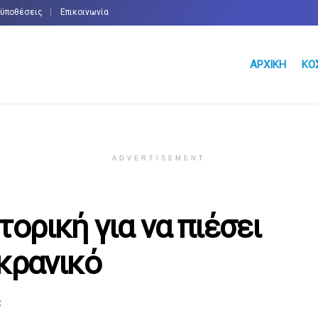
οϋποθέσεις
Επικοινωνία
ΑΡΧΙΚΉ
ΚΌ
ADVERTISEMENT
τορική για να πιέσει
κρανικό
ς