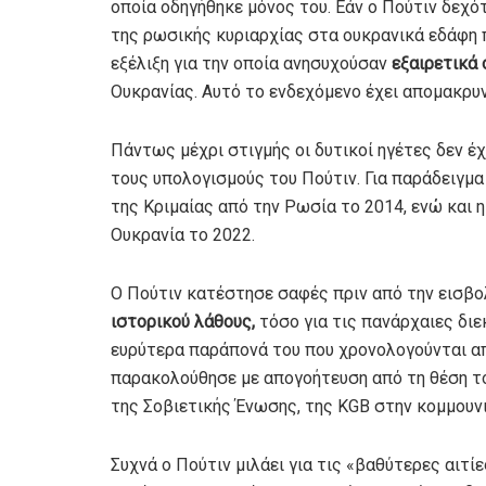
οποία οδηγήθηκε μόνος του. Εάν ο Πούτιν δεχό
της ρωσικής κυριαρχίας στα ουκρανικά εδάφη π
εξέλιξη για την οποία ανησυχούσαν
εξαιρετικά 
Ουκρανίας. Αυτό το ενδεχόμενο έχει απομακρυν
Πάντως μέχρι στιγμής οι δυτικοί ηγέτες δεν 
τους υπολογισμούς του Πούτιν. Για παράδειγμ
της Κριμαίας από την Ρωσία το 2014, ενώ και 
Ουκρανία το 2022.
Ο Πούτιν κατέστησε σαφές πριν από την εισβο
ιστορικού λάθους,
τόσο για τις πανάρχαιες διε
ευρύτερα παράπονά του που χρονολογούνται απ
παρακολούθησε με απογοήτευση από τη θέση 
της Σοβιετικής Ένωσης, της KGB στην κομμουνι
Συχνά ο Πούτιν μιλάει για τις «βαθύτερες αιτ