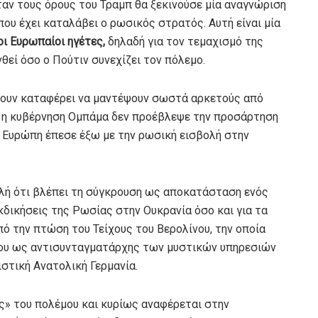
ταν τους όρους του Τραμπ θα ξεκινούσε μία αναγνώριση
ου έχει καταλάβει ο ρωσικός στρατός. Αυτή είναι μία
οι Ευρωπαίοι ηγέτες,
δηλαδή για τον τεμαχισμό της
θεί όσο ο Πούτιν συνεχίζει τον πόλεμο.
έχουν καταφέρει να μαντέψουν σωστά αρκετούς από
α η κυβέρνηση Ομπάμα δεν προέβλεψε την προσάρτηση
η Ευρώπη έπεσε έξω με την ρωσική εισβολή στην
λή ότι βλέπει τη σύγκρουση ως αποκατάσταση ενός
κδικήσεις της Ρωσίας στην Ουκρανία όσο και για τα
ό την πτώση του Τείχους του Βερολίνου, την οποία
του ως αντισυνταγματάρχης των μυστικών υπηρεσιών
στική Ανατολική Γερμανία.
ίες» του πολέμου και κυρίως αναφέρεται στην