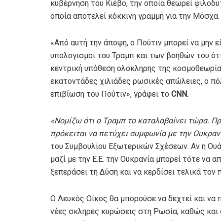
κυβέρνηση του Κιέβο, την οποία θεωρεί φιλοδυ
οποία αποτελεί κόκκινη γραμμή για την Μόσχα.
«Από αυτή την άποψη, ο Πούτιν μπορεί να μην ε
υπολογισμοί του Τραμπ και των βοηθών του ότι
κεντρική υπόθεση ολόκληρης της κοσμοθεωρίας
εκατοντάδες χιλιάδες ρωσικές απώλειες, ο πόλ
επιβίωση του Πούτιν», γράφει το
CNN.
«Νομίζω ότι ο Τραμπ το καταλαβαίνει τώρα. Π
πρόκειται να πετύχει συμφωνία με την Ουκρανί
του Συμβουλίου Εξωτερικών Σχέσεων. Αν η Ουά
μαζί με την Ε.Ε. την Ουκρανία μπορεί τότε να 
ξεπεράσει τη Δύση και να κερδίσει τελικά τον 
Ο Λευκός Οίκος θα μπορούσε να δεχτεί και να
νέες σκληρές κυρώσεις στη Ρωσία, καθώς και στη