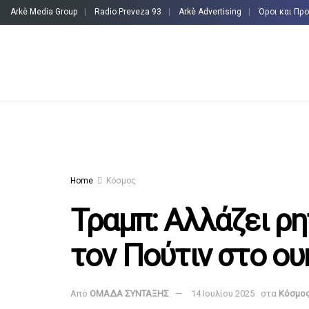
Arkè Media Group
Radio Preveza 93
Arkè Advertising
Όροι και Πρ
Home
Κόσμος
Τραμπ: Αλλάζει ρη
τον Πούτιν στο ου
Από
ΟΜΑΔΑ ΣΥΝΤΑΞΗΣ
14 Ιουλίου 2025
στα
Κόσμο