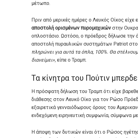
μέτωπο.
Πριν από μερικές ημέρες ο Λευκός Οίκος είχε 
αποστολή ορισμένων πυρομαχικών
στην Ουκραν
οπλοστάσιο. Ωστόσο, ο πρόεδρος δήλωσε την ό
αποστολή πυραυλικών συστημάτων Patriot στο 
πληρώνει για αυτά τα όπλα, 100%. Θα στέλνουμ
διανείμει»,
είπε ο Τραμπ.
Τα κίνητρα του Πούτιν μπερδε
Η πρόσφατη δήλωση του Τραμπ ότι είχε βαρεθε
διάθεσης στον Λευκό Οίκο για τον Ρώσο Πρόεδ
εξαιρετικά γενναιόδωρους όρους του Αμερικαν
ενδεχόμενη ειρηνευτική συμφωνία, σύμφωνα με
Η άποψη των δυτικών είναι ότι ο Ρώσος ηγέτης