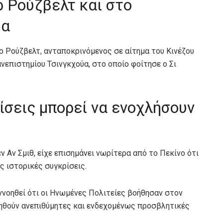
 Ρούζβελτ και στο
ύα
ρ Ρούζβελτ, ανταποκρινόμενος σε αίτημα του Κινέζου
ανεπιστημίου Τσινγκχούα, στο οποίο φοίτησε ο Σι
ρίσεις μπορεί να ενοχλήσουν
 Αν Σμιθ, είχε επισημάνει νωρίτερα από το Πεκίνο ότι
ις ιστορικές συγκρίσεις.
ννοηθεί ότι οι Ηνωμένες Πολιτείες βοήθησαν στον
ρηθούν ανεπιθύμητες και ενδεχομένως προσβλητικές