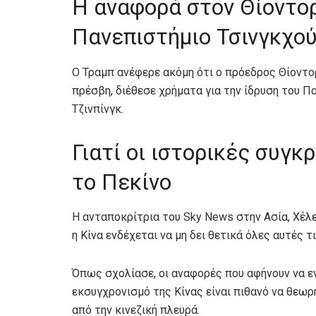
Η αναφορά στον Θίοντορ
Πανεπιστήμιο Τσινγκχο
Ο Τραμπ ανέφερε ακόμη ότι ο πρόεδρος Θίοντο
πρέσβη, διέθεσε χρήματα για την ίδρυση του Π
Τζινπίνγκ.
Γιατί οι ιστορικές συγκ
το Πεκίνο
Η ανταποκρίτρια του Sky News στην Ασία, Χέλεν
η Κίνα ενδέχεται να μη δει θετικά όλες αυτές τ
Όπως σχολίασε, οι αναφορές που αφήνουν να ε
εκσυγχρονισμό της Κίνας είναι πιθανό να θεω
από την κινεζική πλευρά.