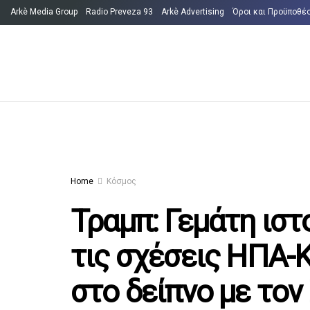
Arkè Media Group
Radio Preveza 93
Arkè Advertising
Όροι και Προϋποθέ
Home
Κόσμος
Τραμπ: Γεμάτη ιστ
τις σχέσεις ΗΠΑ-
στο δείπνο με τον 