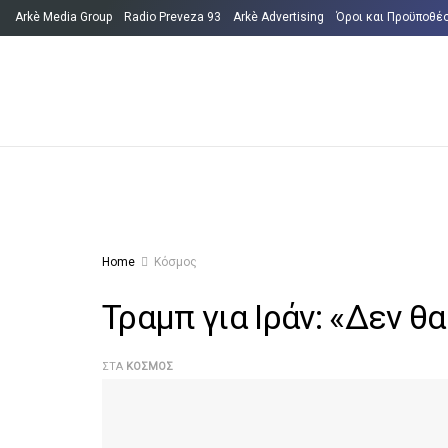
Arkè Media Group
Radio Preveza 93
Arkè Advertising
Όροι και Προϋποθέ
Home
Κόσμος
Τραμπ για Ιράν: «Δεν 
ΣΤΑ
ΚΌΣΜΟΣ