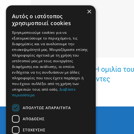
×
Αυτός ο ιστότοπος
χρησιμοποιεί cookies
Χρησιμοποιούμε cookies για να
εξατομικεύσουμε το περιεχόμενο, τις
διαφημίσεις και να αναλύσουμε την
επισκεψιμότητά μας. Μοιραζόμαστε επίσης
πληροφορίες σχετικά με τη χρήση του
ιστότοπού μας με τους συνεργάτες
διαφήμισης και ανάλυσης, οι οποίοι
LIVE - Συνέδριο ΝΔ: Η ομιλία τ
ενδέχεται να τις συνδυάσουν με άλλες
την γράφουν οι παρόντες
πληροφορίες που τους έχετε παράσχει ή
που έχουν συλλέξει από τη χρήση των
υπηρεσιών τους από εσάς.
Διαβάστε
περισσότερα
ΑΠΟΛΎΤΩΣ ΑΠΑΡΑΊΤΗΤΑ
ΑΠΌΔΟΣΗΣ
ΣΤΌΧΕΥΣΗΣ