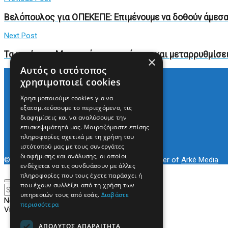
Βελόπουλος για ΟΠΕΚΕΠΕ: Επιμένουμε να δοθούν άμεσ
Next Post
Τα μηνύματα Μητσοτάκη για ενότητα και μεταρρυθμίσει
×
Αυτός ο ιστότοπος
χρησιμοποιεί cookies
Χρησιμοποιούμε cookies για να
Arkè Media Group
εξατομικεύσουμε το περιεχόμενο, τις
Radio Preveza 93
διαφημίσεις και να αναλύσουμε την
Arkè Advertising
επισκεψιμότητά μας. Μοιραζόμαστε επίσης
Όροι και Προϋποθέσεις
πληροφορίες σχετικά με τη χρήση του
Επικοινωνία
ιστότοπού μας με τους συνεργάτες
διαφήμισης και ανάλυσης, οι οποίοι
© 2022
Prevezapost
Inspired by
Arkè Adv
Partner of
Arkè Media
ενδέχεται να τις συνδυάσουν με άλλες
πληροφορίες που τους έχετε παράσχει ή
που έχουν συλλέξει από τη χρήση των
υπηρεσιών τους από εσάς.
Διαβάστε
No Result
περισσότερα
View All Result
ΑΠΟΛΎΤΩΣ ΑΠΑΡΑΊΤΗΤΑ
Αρχική