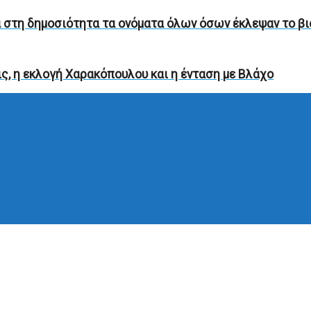
α στη δημοσιότητα τα ονόματα όλων όσων έκλεψαν το β
ς, η εκλογή Χαρακόπουλου και η ένταση με Βλάχο