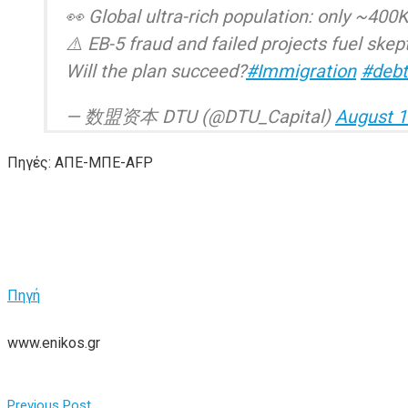
👀 Global ultra-rich population: only ~400K
⚠️ EB-5 fraud and failed projects fuel skep
Will the plan succeed?
#Immigration
#debt
— 数盟资本 DTU (@DTU_Capital)
August 1
Πηγές: ΑΠΕ-ΜΠΕ-AFP
Πηγή
www.enikos.gr
Previous Post