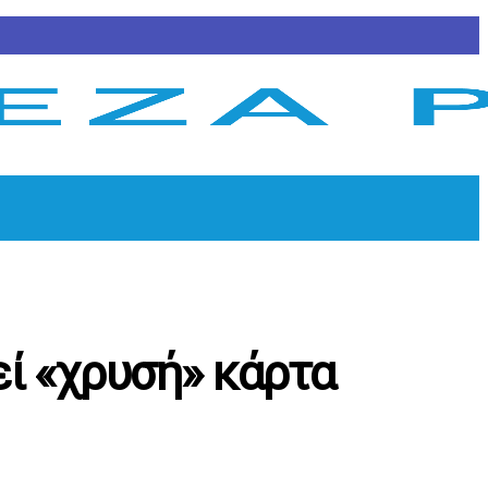
ί «χρυσή» κάρτα