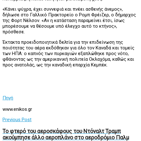
«Κάνει ψύχρα, έχει συννεφιά και πνέει ασθενής άνεμος»,
δήλωσε στο Γαλλικό Πρακτορείο ο Ρομπ Φρέιζερ, ο δήμαρχος
της Φορτ Νέλσον. «Αν η κατάσταση παραμείνει έτσι, ίσως
μπορέσουμε να θέσουμε υπό έλεγχο αυτό το κτήνος»,
πρόσθεσε.
Έκτακτα προειδοποιητικά δελτία για την επιδείνωση της
ποιότητας του αέρα εκδόθηκαν για όλο τον Καναδά και τομείς
των ΗΠΑ: ο καπνός των πυρκαγιών εξαπλώθηκε προς νότο,
φθάνοντας ως την αμερικανική πολιτεία Οκλαχόμα, καθώς και
προς ανατολάς, ως την καναδική επαρχία Κεμπέκ.
Πηγή
www.enikos.gr
Previous Post
Το φτερό του αεροσκάφους του Ντόναλτ Τραμπ
ακούμπησε άλλο αεροπλάνο στο αεροδρόμιο Παλμ