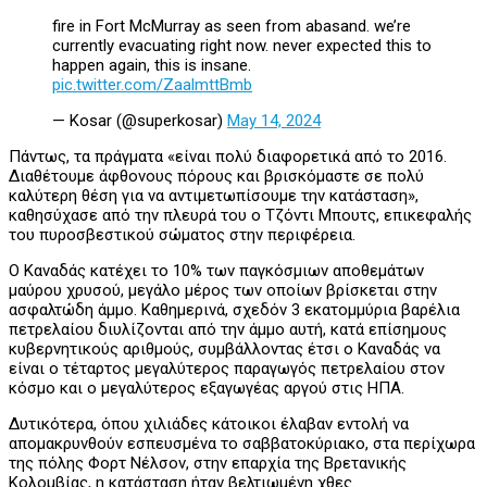
fire in Fort McMurray as seen from abasand. we’re
currently evacuating right now. never expected this to
happen again, this is insane.
pic.twitter.com/ZaalmttBmb
— Kosar (@superkosar)
May 14, 2024
Πάντως, τα πράγματα «είναι πολύ διαφορετικά από το 2016.
Διαθέτουμε άφθονους πόρους και βρισκόμαστε σε πολύ
καλύτερη θέση για να αντιμετωπίσουμε την κατάσταση»,
καθησύχασε από την πλευρά του ο Τζόντι Μπουτς, επικεφαλής
του πυροσβεστικού σώματος στην περιφέρεια.
Ο Καναδάς κατέχει το 10% των παγκόσμιων αποθεμάτων
μαύρου χρυσού, μεγάλο μέρος των οποίων βρίσκεται στην
ασφαλτώδη άμμο. Καθημερινά, σχεδόν 3 εκατομμύρια βαρέλια
πετρελαίου διυλίζονται από την άμμο αυτή, κατά επίσημους
κυβερνητικούς αριθμούς, συμβάλλοντας έτσι ο Καναδάς να
είναι ο τέταρτος μεγαλύτερος παραγωγός πετρελαίου στον
κόσμο και ο μεγαλύτερος εξαγωγέας αργού στις ΗΠΑ.
Δυτικότερα, όπου χιλιάδες κάτοικοι έλαβαν εντολή να
απομακρυνθούν εσπευσμένα το σαββατοκύριακο, στα περίχωρα
της πόλης Φορτ Νέλσον, στην επαρχία της Βρετανικής
Κολομβίας, η κατάσταση ήταν βελτιωμένη χθες.