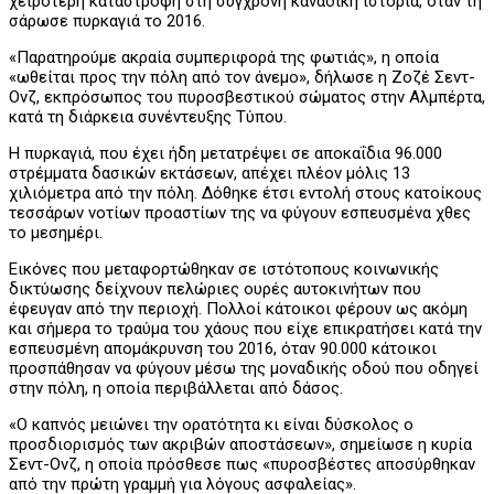
χειρότερη καταστροφή στη σύγχρονη καναδική ιστορία, όταν τη
σάρωσε πυρκαγιά το 2016.
«Παρατηρούμε ακραία συμπεριφορά της φωτιάς», η οποία
«ωθείται προς την πόλη από τον άνεμο», δήλωσε η Ζοζέ Σεντ-
Ονζ, εκπρόσωπος του πυροσβεστικού σώματος στην Αλμπέρτα,
κατά τη διάρκεια συνέντευξης Τύπου.
Η πυρκαγιά, που έχει ήδη μετατρέψει σε αποκαΐδια 96.000
στρέμματα δασικών εκτάσεων, απέχει πλέον μόλις 13
χιλιόμετρα από την πόλη. Δόθηκε έτσι εντολή στους κατοίκους
τεσσάρων νοτίων προαστίων της να φύγουν εσπευσμένα χθες
το μεσημέρι.
Εικόνες που μεταφορτώθηκαν σε ιστότοπους κοινωνικής
δικτύωσης δείχνουν πελώριες ουρές αυτοκινήτων που
έφευγαν από την περιοχή. Πολλοί κάτοικοι φέρουν ως ακόμη
και σήμερα το τραύμα του χάους που είχε επικρατήσει κατά την
εσπευσμένη απομάκρυνση του 2016, όταν 90.000 κάτοικοι
προσπάθησαν να φύγουν μέσω της μοναδικής οδού που οδηγεί
στην πόλη, η οποία περιβάλλεται από δάσος.
«Ο καπνός μειώνει την ορατότητα κι είναι δύσκολος ο
προσδιορισμός των ακριβών αποστάσεων», σημείωσε η κυρία
Σεντ-Ονζ, η οποία πρόσθεσε πως «πυροσβέστες αποσύρθηκαν
από την πρώτη γραμμή για λόγους ασφαλείας».