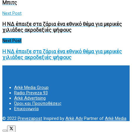
Μπιτς
Next Post
Η ΝΔ έπαιξε στα ζάρια ένα εθνικό θέμα για μερικές
χιλιάδες ακροδεξιές ψήφους
Next Post
Η ΝΔ έπαιξε στα ζάρια ένα εθνικό θέμα για μερικές
χιλιάδες ακροδεξιές ψήφους
Arkè Media Group
Radio Preveza 93
Arkè Advertising
Όροι και Προϋποθέσεις
Επικοινωνία
© 2022
Prevezapost
Inspired by
Arkè Adv
Partner of
Arkè Media