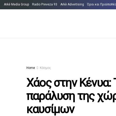
Arkè Media Group
Radio Preveza 93
Arkè Advertising
Όροι και Προϋποθέ
Home
Κόσμος
Χάος στην Κένυα: 
παράλυση της χώρ
καυσίμων