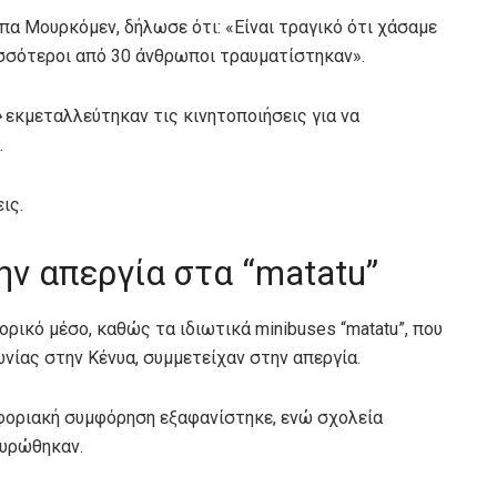
α Μουρκόμεν, δήλωσε ότι: «Είναι τραγικό ότι χάσαμε
ισσότεροι από 30 άνθρωποι τραυματίστηκαν».
»
εκμεταλλεύτηκαν τις κινητοποιήσεις για να
.
ις.
ν απεργία στα “matatu”
ικό μέσο, καθώς τα ιδιωτικά minibuses “matatu”, που
νίας στην Κένυα, συμμετείχαν στην απεργία.
φοριακή συμφόρηση εξαφανίστηκε, ενώ σχολεία
κυρώθηκαν.