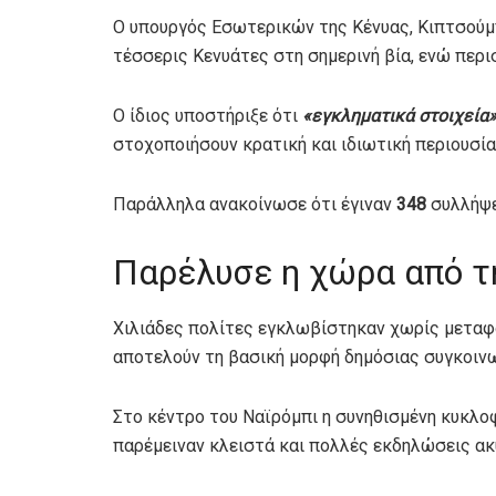
Ο υπουργός Εσωτερικών της Κένυας, Κιπτσούμπ
τέσσερις Κενυάτες στη σημερινή βία, ενώ περ
Ο ίδιος υποστήριξε ότι
«εγκληματικά στοιχεία
στοχοποιήσουν κρατική και ιδιωτική περιουσία
Παράλληλα ανακοίνωσε ότι έγιναν
348
συλλήψε
Παρέλυσε η χώρα από τη
Χιλιάδες πολίτες εγκλωβίστηκαν χωρίς μεταφορ
αποτελούν τη βασική μορφή δημόσιας συγκοινω
Στο κέντρο του Ναϊρόμπι η συνηθισμένη κυκλο
παρέμειναν κλειστά και πολλές εκδηλώσεις α