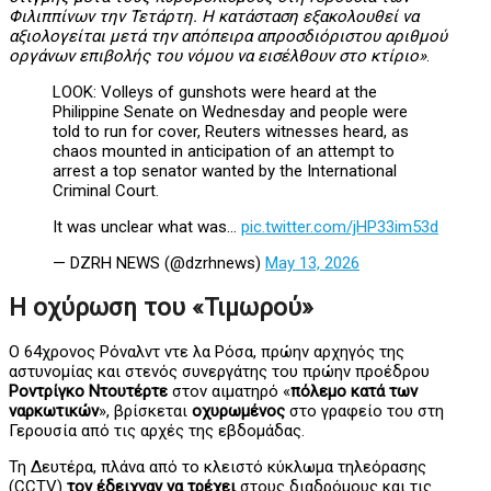
Φιλιππίνων την Τετάρτη. Η κατάσταση εξακολουθεί να
αξιολογείται μετά την απόπειρα απροσδιόριστου αριθμού
οργάνων επιβολής του νόμου να εισέλθουν στο κτίριο»
.
LOOK: Volleys of gunshots were heard at the
Philippine Senate on Wednesday and people were
told to run for cover, Reuters witnesses heard, as
chaos mounted in anticipation of an attempt to
arrest a top senator wanted by the International
Criminal Court.
It was unclear what was…
pic.twitter.com/jHP33im53d
— DZRH NEWS (@dzrhnews)
May 13, 2026
Η οχύρωση του «Τιμωρού»
Ο 64χρονος Ρόναλντ ντε λα Ρόσα, πρώην αρχηγός της
αστυνομίας και στενός συνεργάτης του πρώην προέδρου
Ροντρίγκο Ντουτέρτε
στον αιματηρό «
πόλεμο κατά των
ναρκωτικών
», βρίσκεται
οχυρωμένος
στο γραφείο του στη
Γερουσία από τις αρχές της εβδομάδας.
Τη Δευτέρα, πλάνα από το κλειστό κύκλωμα τηλεόρασης
(CCTV)
τον έδειχναν να τρέχει
στους διαδρόμους και τις