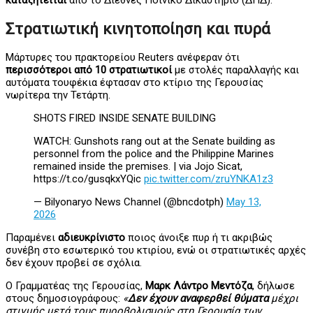
καταζητείται
από το Διεθνές Ποινικό Δικαστήριο (ΔΠΔ).
Στρατιωτική κινητοποίηση και πυρά
Μάρτυρες του πρακτορείου Reuters ανέφεραν ότι
περισσότεροι από 10 στρατιωτικοί
με στολές παραλλαγής και
αυτόματα τουφέκια έφτασαν στο κτίριο της Γερουσίας
νωρίτερα την Τετάρτη.
SHOTS FIRED INSIDE SENATE BUILDING
WATCH: Gunshots rang out at the Senate building as
personnel from the police and the Philippine Marines
remained inside the premises. | via Jojo Sicat,
https://t.co/gusqkxYQic
pic.twitter.com/zruYNKA1z3
— Bilyonaryo News Channel (@bncdotph)
May 13,
2026
Παραμένει
αδιευκρίνιστο
ποιος άνοιξε πυρ ή τι ακριβώς
συνέβη στο εσωτερικό του κτιρίου, ενώ οι στρατιωτικές αρχές
δεν έχουν προβεί σε σχόλια.
Ο Γραμματέας της Γερουσίας,
Μαρκ Λάντρο Μεντόζα
, δήλωσε
στους δημοσιογράφους:
«
Δεν έχουν αναφερθεί θύματα
μέχρι
στιγμής μετά τους πυροβολισμούς στη Γερουσία των