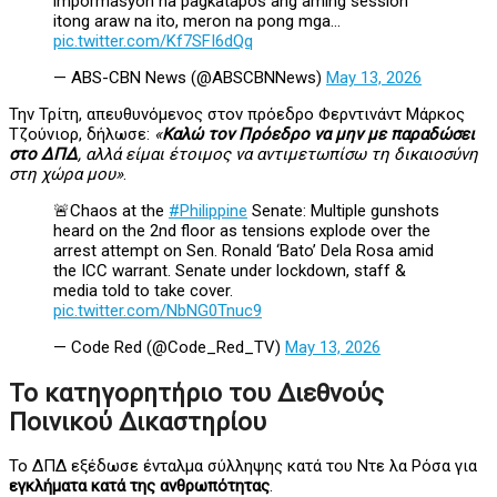
impormasyon na pagkatapos ang aming session
itong araw na ito, meron na pong mga…
pic.twitter.com/Kf7SFI6dQq
— ABS-CBN News (@ABSCBNNews)
May 13, 2026
Την Τρίτη, απευθυνόμενος στον πρόεδρο Φερντινάντ Μάρκος
Τζούνιορ, δήλωσε:
«
Καλώ τον Πρόεδρο να μην με παραδώσει
στο ΔΠΔ
, αλλά είμαι έτοιμος να αντιμετωπίσω τη δικαιοσύνη
στη χώρα μου»
.
🚨Chaos at the
#Philippine
Senate: Multiple gunshots
heard on the 2nd floor as tensions explode over the
arrest attempt on Sen. Ronald ‘Bato’ Dela Rosa amid
the ICC warrant. Senate under lockdown, staff &
media told to take cover.
pic.twitter.com/NbNG0Tnuc9
— Code Red (@Code_Red_TV)
May 13, 2026
Το κατηγορητήριο του Διεθνούς
Ποινικού Δικαστηρίου
Το ΔΠΔ εξέδωσε ένταλμα σύλληψης κατά του Ντε λα Ρόσα για
εγκλήματα κατά της ανθρωπότητας
.