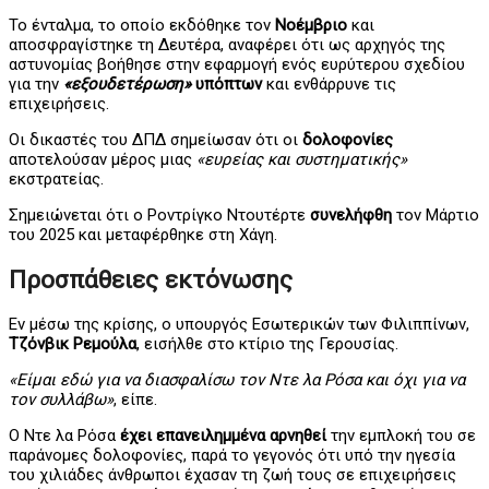
Το ένταλμα, το οποίο εκδόθηκε τον
Νοέμβριο
και
αποσφραγίστηκε τη Δευτέρα, αναφέρει ότι ως αρχηγός της
αστυνομίας βοήθησε στην εφαρμογή ενός ευρύτερου σχεδίου
για την
«εξουδετέρωση»
υπόπτων
και ενθάρρυνε τις
επιχειρήσεις.
Οι δικαστές του ΔΠΔ σημείωσαν ότι οι
δολοφονίες
αποτελούσαν μέρος μιας
«ευρείας και συστηματικής»
εκστρατείας.
Σημειώνεται ότι ο Ροντρίγκο Ντουτέρτε
συνελήφθη
τον Μάρτιο
του 2025 και μεταφέρθηκε στη Χάγη.
Προσπάθειες εκτόνωσης
Εν μέσω της κρίσης, ο υπουργός Εσωτερικών των Φιλιππίνων,
Τζόνβικ Ρεμούλα
, εισήλθε στο κτίριο της Γερουσίας.
«Είμαι εδώ για να διασφαλίσω τον Nτε λα Ρόσα και όχι για να
τον συλλάβω»
, είπε.
Ο Ντε λα Ρόσα
έχει επανειλημμένα αρνηθεί
την εμπλοκή του σε
παράνομες δολοφονίες, παρά το γεγονός ότι υπό την ηγεσία
του χιλιάδες άνθρωποι έχασαν τη ζωή τους σε επιχειρήσεις