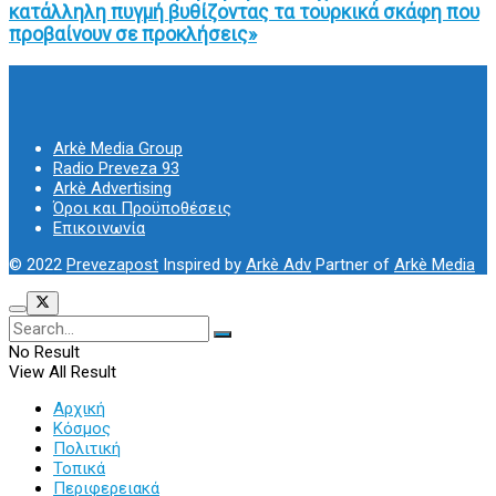
κατάλληλη πυγμή βυθίζοντας τα τουρκικά σκάφη που
προβαίνουν σε προκλήσεις»
Arkè Media Group
Radio Preveza 93
Arkè Advertising
Όροι και Προϋποθέσεις
Επικοινωνία
© 2022
Prevezapost
Inspired by
Arkè Adv
Partner of
Arkè Media
No Result
View All Result
Αρχική
Κόσμος
Πολιτική
Τοπικά
Περιφερειακά