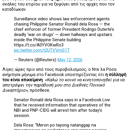
σκάλες του κτιρίου για να ξεφύγει από τις αρχές που τον
καταδίωκαν.
Surveillance video shows law enforcement agents
chasing Philippine Senator Ronald dela Rosa — the
chief enforcer of former President Rodrigo Duterte’s
deadly ‘war on drugs’ — down hallways and upstairs
inside the Philippine Senate building
https://t.co/A0YVOKwRo3
pic.twitter.com/t2UTVVmS1T
— Reuters (@Reuters)
May 12, 2026
Λίγες ώρες πριν από τους πυροβολισμούς, ο Nτε λα Ρόσα
ανήρτησε μήνυμα στο Facebook υποστηρίζοντας ότι
η σύλληψή
του είναι επικείμενη
.
«Καλώ το κοινό να κινητοποιηθεί για να
αποτρέψει την παράδοσή μου στο Διεθνές Ποινικό
Δικαστήριο»
, πρόσθεσε.
Senator Ronald dela Rosa says in a Facebook Live
that he received information that operatives of the
NBI and PNP-CIDG will arrest him after today’s
session.
Dela Rosa: “Meron po tayong natanggap na