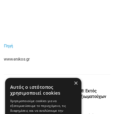
Πηγή
www.enikos.gr
×
Previous Post
Αυτός ο ιστότοπος
Γιάννης Λοβέρδος στον Realfm 97,8: Εκτός
χρησιμοποιεί cookies
πραγματικότητας δηλώσεις Τούρκων αξιωματούχων
Χρησιμοποιούμε cookies για να
εξατομικεύσουμε το περιεχόμενο, τις
Next Post
διαφημίσεις και να αναλύσουμε την