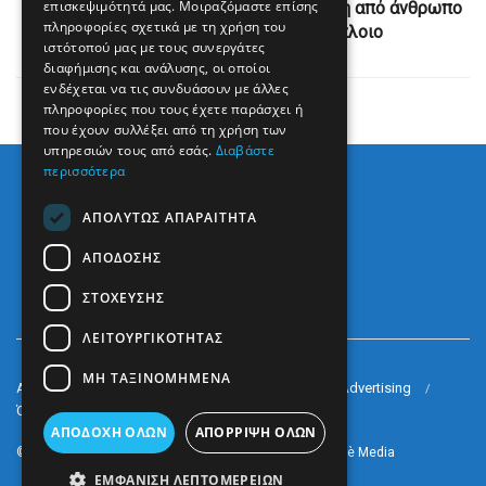
επισκεψιμότητά μας. Μοιραζόμαστε επίσης
Χανταϊός: Ο ΠΟΥ υποψιάζεται «μετάδοση από άνθρωπο
πληροφορίες σχετικά με τη χρήση του
σε άνθρωπο» στο κρουαζιερόπλοιο
ιστότοπού μας με τους συνεργάτες
διαφήμισης και ανάλυσης, οι οποίοι
ενδέχεται να τις συνδυάσουν με άλλες
πληροφορίες που τους έχετε παράσχει ή
που έχουν συλλέξει από τη χρήση των
υπηρεσιών τους από εσάς.
Διαβάστε
περισσότερα
ΑΠΟΛΎΤΩΣ ΑΠΑΡΑΊΤΗΤΑ
ΑΠΌΔΟΣΗΣ
ΣΤΌΧΕΥΣΗΣ
ΛΕΙΤΟΥΡΓΙΚΌΤΗΤΑΣ
ΜΗ ΤΑΞΙΝΟΜΗΜΈΝΑ
Arkè Media Group
Radio Preveza 93
Arkè Advertising
Όροι και Προϋποθέσεις
Επικοινωνία
ΑΠΟΔΟΧΉ ΌΛΩΝ
ΑΠΌΡΡΙΨΗ ΌΛΩΝ
© 2022
Prevezapost
Inspired by
Arkè Adv
Partner of
Arkè Media
ΕΜΦΆΝΙΣΗ ΛΕΠΤΟΜΕΡΕΙΏΝ