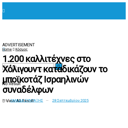
ADVERTISEMENT
Home
Κόσμος
1.200 καλλιτέχνες στο
Χόλιγουντ καταδικάζουν το
μποϊκοτάζ Ισραηλινών
No Result
συναδέλφων
View All Result
Από
ΟΜΑΔΑ ΣΥΝΤΑΞΗΣ
28 Σεπτεμβρίου 2025