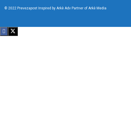
© 2022
Prevezapost
Inspired by
Arkè Adv
Partner of
Arkè Media