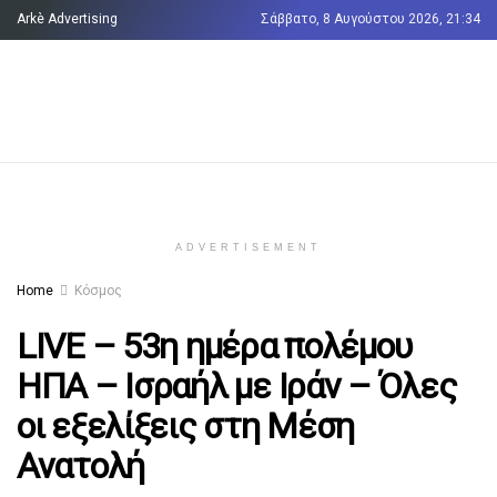
Arkè Advertising
Σάββατο, 8 Αυγούστου 2026, 21:34
Όροι και Προϋποθέσεις
Επικοινωνία
ADVERTISEMENT
Home
Κόσμος
LIVE – 53η ημέρα πολέμου
ΗΠΑ – Ισραήλ με Ιράν – Όλες
οι εξελίξεις στη Μέση
Ανατολή