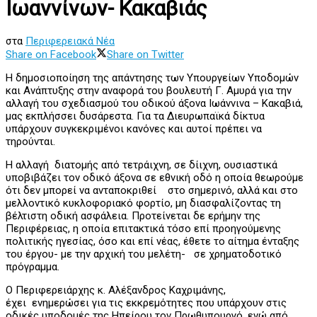
Ιωαννίνων- Κακαβιάς
στα
Περιφερειακά Νέα
Share on Facebook
Share on Twitter
Η δημοσιοποίηση της απάντησης των Υπουργείων Υποδομών
και Ανάπτυξης στην αναφορά του βουλευτή Γ. Αμυρά για την
αλλαγή του σχεδιασμού του οδικού άξονα Ιωάννινα – Κακαβιά,
μας εκπλήσσει δυσάρεστα. Για τα Διευρωπαϊκά δίκτυα
υπάρχουν συγκεκριμένοι κανόνες και αυτοί πρέπει να
τηρούνται.
Η αλλαγή διατομής από τετράιχνη, σε δίιχνη, ουσιαστικά
υποβιβάζει τον οδικό άξονα σε εθνική οδό η οποία θεωρούμε
ότι δεν μπορεί να ανταποκριθεί στο σημερινό, αλλά και στο
μελλοντικό κυκλοφοριακό φορτίο, μη διασφαλίζοντας τη
βέλτιστη οδική ασφάλεια. Προτείνεται δε ερήμην της
Περιφέρειας, η οποία επιτακτικά τόσο επί προηγούμενης
πολιτικής ηγεσίας, όσο και επί νέας, έθετε το αίτημα ένταξης
του έργου- με την αρχική του μελέτη- σε χρηματοδοτικό
πρόγραμμα.
Ο Περιφερειάρχης κ. Αλέξανδρος Καχριμάνης,
έχει ενημερώσει για τις εκκρεμότητες που υπάρχουν στις
οδικές υποδομές της Ηπείρου τον Πρωθυπουργό, ενώ από