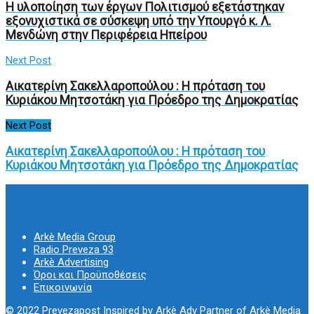
Η υλοποίηση των έργων Πολιτισμού εξετάστηκαν
εξονυχιστικά σε σύσκεψη υπό την Υπουργό κ. Λ.
Μενδώνη στην Περιφέρεια Ηπείρου
Next Post
Αικατερίνη Σακελλαροπούλου : Η πρόταση του
Κυριάκου Μητσοτάκη για Πρόεδρο της Δημοκρατίας
Next Post
Αικατερίνη Σακελλαροπούλου : Η πρόταση του
Κυριάκου Μητσοτάκη για Πρόεδρο της Δημοκρατίας
Arkè Media Group
Radio Preveza 93
Arkè Advertising
Όροι και Προϋποθέσεις
Επικοινωνία
© 2022
Prevezapost
Inspired by
Arkè Adv
Partner of
Arkè Media