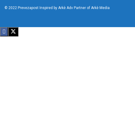
© 2022
Prevezapost
Inspired by
Arkè Adv
Partner of
Arkè Media