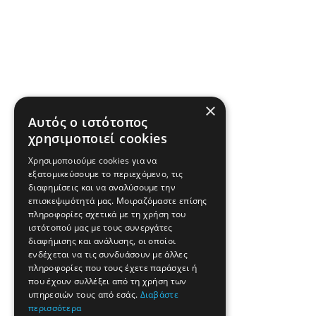
×
Αυτός ο ιστότοπος
χρησιμοποιεί cookies
Χρησιμοποιούμε cookies για να
εξατομικεύσουμε το περιεχόμενο, τις
διαφημίσεις και να αναλύσουμε την
επισκεψιμότητά μας. Μοιραζόμαστε επίσης
πληροφορίες σχετικά με τη χρήση του
ιστότοπού μας με τους συνεργάτες
διαφήμισης και ανάλυσης, οι οποίοι
ενδέχεται να τις συνδυάσουν με άλλες
πληροφορίες που τους έχετε παράσχει ή
που έχουν συλλέξει από τη χρήση των
υπηρεσιών τους από εσάς.
Διαβάστε
περισσότερα