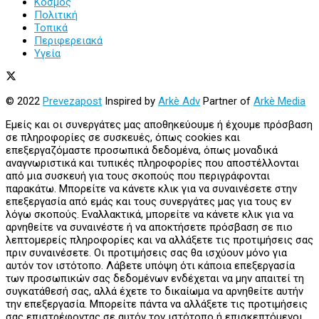
Κόσμος
Πολιτική
Τοπικά
Περιφερειακά
Υγεία
© 2022
Prevezapost
Inspired by
Arkè Adv
Partner of
Arkè Media
Εμείς και οι συνεργάτες μας αποθηκεύουμε ή έχουμε πρόσβαση
σε πληροφορίες σε συσκευές, όπως cookies και
επεξεργαζόμαστε προσωπικά δεδομένα, όπως μοναδικά
αναγνωριστικά και τυπικές πληροφορίες που αποστέλλονται
από μια συσκευή για τους σκοπούς που περιγράφονται
παρακάτω. Μπορείτε να κάνετε κλικ για να συναινέσετε στην
επεξεργασία από εμάς και τους συνεργάτες μας για τους εν
λόγω σκοπούς. Εναλλακτικά, μπορείτε να κάνετε κλικ για να
αρνηθείτε να συναινέστε ή να αποκτήσετε πρόσβαση σε πιο
λεπτομερείς πληροφορίες και να αλλάξετε τις προτιμήσεις σας
πριν συναινέσετε. Οι προτιμήσεις σας θα ισχύουν μόνο για
αυτόν τον ιστότοπο. Λάβετε υπόψη ότι κάποια επεξεργασία
των προσωπικών σας δεδομένων ενδέχεται να μην απαιτεί τη
συγκατάθεσή σας, αλλά έχετε το δικαίωμα να αρνηθείτε αυτήν
την επεξεργασία. Μπορείτε πάντα να αλλάξετε τις προτιμήσεις
σας επιστρέφοντας σε αυτόν τον ιστότοπο ή επισκεπτόμενοι