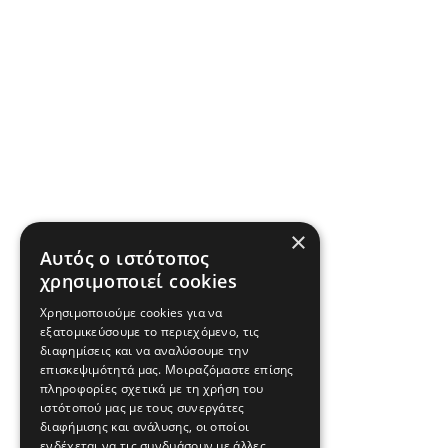
×
Αυτός ο ιστότοπος
χρησιμοποιεί cookies
Χρησιμοποιούμε cookies για να
εξατομικεύσουμε το περιεχόμενο, τις
διαφημίσεις και να αναλύσουμε την
επισκεψιμότητά μας. Μοιραζόμαστε επίσης
πληροφορίες σχετικά με τη χρήση του
ιστότοπού μας με τους συνεργάτες
διαφήμισης και ανάλυσης, οι οποίοι
ενδέχεται να τις συνδυάσουν με άλλες