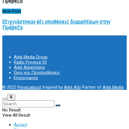
Πρέβεζα
Next Post
Εξιχνιάστηκαν έξι υποθέσεις διαρρήξεων στην
Πρέβεζα
Arkè Media Group
Radio Preveza 93
Arkè Advertising
Όροι και Προϋποθέσεις
Επικοινωνία
© 2022
Prevezapost
Inspired by
Arkè Adv
Partner of
Arkè Media
No Result
View All Result
Αρχική