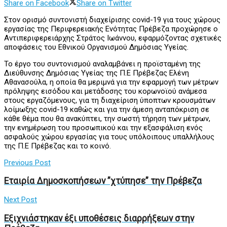
Share on Facebook
Share on Twitter
Στον ορισμό συντονιστή διαχείρισης covid-19 για τους χώρους
εργασίας της Περιφερειακής Ενότητας Πρέβεζα προχώρησε ο
Αντιπεριφερειάρχης Στράτος Ιωάννου, εφαρμόζοντας σχετικές
αποφάσεις του Εθνικού Οργανισμού Δημόσιας Υγείας.
Το έργο του συντονισμού αναλαμβάνει η προϊσταμένη της
Διεύθυνσης Δημόσιας Υγείας της Π.Ε Πρέβεζας Ελένη
Αθανασούλα, η οποία θα μεριμνά για την εφαρμογή των μέτρων
πρόληψης εισόδου και μετάδοσης του κορωνοϊού ανάμεσα
στους εργαζόμενους, για τη διαχείριση ύποπτων κρουσμάτων
λοίμωξης covid-19 καθώς και για την άμεση ανταπόκριση σε
κάθε θέμα που θα ανακύπτει, την σωστή τήρηση των μέτρων,
την ενημέρωση του προσωπικού και την εξασφάλιση ενός
ασφαλούς χώρου εργασίας για τους υπόλοιπους υπαλλήλους
της Π.Ε Πρέβεζας και το κοινό.
Previous Post
Εταιρία Δημοσκοπήσεων ”χτύπησε” την Πρέβεζα
Next Post
Εξιχνιάστηκαν έξι υποθέσεις διαρρήξεων στην