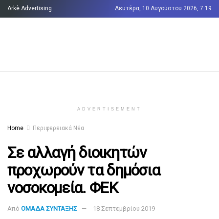
Arkè Advertising
Δευτέρα, 10 Αυγούστου 2026, 7:19
Όροι και Προϋποθέσεις
Επικοινωνία
ADVERTISEMENT
Home
Περιφερειακά Νέα
Σε αλλαγή διοικητών
προχωρούν τα δημόσια
νοσοκομεία. ΦΕΚ
Από
ΟΜΑΔΑ ΣΥΝΤΑΞΗΣ
18 Σεπτεμβρίου 2019