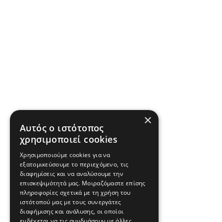
×
Αυτός ο ιστότοπος
χρησιμοποιεί cookies
Χρησιμοποιούμε cookies για να
εξατομικεύσουμε το περιεχόμενο, τις
διαφημίσεις και να αναλύσουμε την
επισκεψιμότητά μας. Μοιραζόμαστε επίσης
πληροφορίες σχετικά με τη χρήση του
ιστότοπού μας με τους συνεργάτες
διαφήμισης και ανάλυσης, οι οποίοι
ενδέχεται να τις συνδυάσουν με άλλες