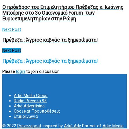
O πρόεδρος του Επιμελητήριου Πρέβεζας κ. Ιωάννης
Μπούρης στο 3ο Οικονομικό Forum των
Ευρωεπιμελητηρίων στην Ρώμη
Next Post
Πρέβεζα : Άγριος καβγάς τα ξημερώματα!
Next Post
Πρέβεζα : Άγριος καβγάς τα ξημερώματα!
Please
login
to join discussion
Arkè Media Group
Radio Preveza 93
Arkè Advertising
Όροι και Προϋποθέσεις
Επικοινωνία
© 2022
Prevezapost
Inspired by
Arkè Adv
Partner of
Arkè Media