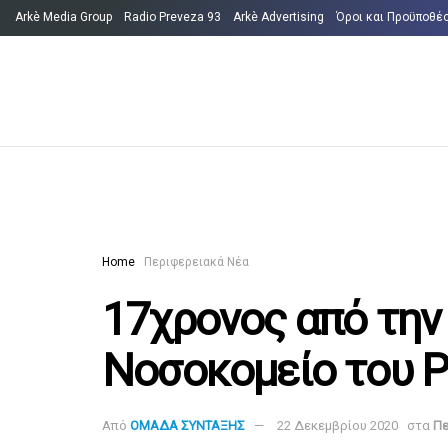
Arkè Media Group
Radio Preveza 93
Arkè Advertising
Όροι και Προϋποθέ
Home
Περιφερειακά Νέα
17χρονος από την
Νοσοκομείο του Ρ
Από
ΟΜΑΔΑ ΣΥΝΤΑΞΗΣ
22 Δεκεμβρίου 2020
στα
Πε