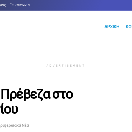
σεις
Επικοινωνία
ΑΡΧΙΚΉ
ΚΌ
ADVERTISEMENT
 Πρέβεζα στο
ίου
ριφερειακά Νέα