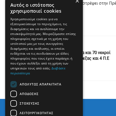
×
Ευχόμαστε ο 17χρονος να επιστρέψει στην Πρέ
Αυτός ο ιστότοπος
χρησιμοποιεί cookies
Χρησιμοποιούμε cookies για να
εξατομικεύσουμε το περιεχόμενο, τις
διαφημίσεις και να αναλύσουμε την
επισκεψιμότητά μας. Μοιραζόμαστε επίσης
πληροφορίες σχετικά με τη χρήση του
ιστότοπού μας με τους συνεργάτες
Previous Post
διαφήμισης και ανάλυσης, οι οποίοι
Κορονοϊός: 588 κρούσματα και 70 νεκροί
ενδέχεται να τις συνδυάσουν με άλλες
στην Ελλάδα – 2 Π.Ε Πρέβεζας και 4 Π.Ε
πληροφορίες που τους έχετε παράσχει ή
που έχουν συλλέξει από τη χρήση των
Ιωαννίνων
υπηρεσιών τους από εσάς.
Διαβάστε
περισσότερα
ΑΠΟΛΎΤΩΣ ΑΠΑΡΑΊΤΗΤΑ
ΑΠΌΔΟΣΗΣ
ΣΤΌΧΕΥΣΗΣ
ΛΕΙΤΟΥΡΓΙΚΌΤΗΤΑΣ