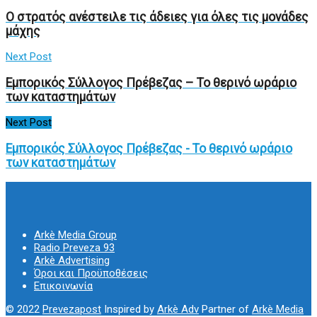
Ο στρατός ανέστειλε τις άδειες για όλες τις μονάδες
μάχης
Next Post
Εμπορικός Σύλλογος Πρέβεζας – Το θερινό ωράριο
των καταστημάτων
Next Post
Εμπορικός Σύλλογος Πρέβεζας - Το θερινό ωράριο
των καταστημάτων
Arkè Media Group
Radio Preveza 93
Arkè Advertising
Όροι και Προϋποθέσεις
Επικοινωνία
© 2022
Prevezapost
Inspired by
Arkè Adv
Partner of
Arkè Media