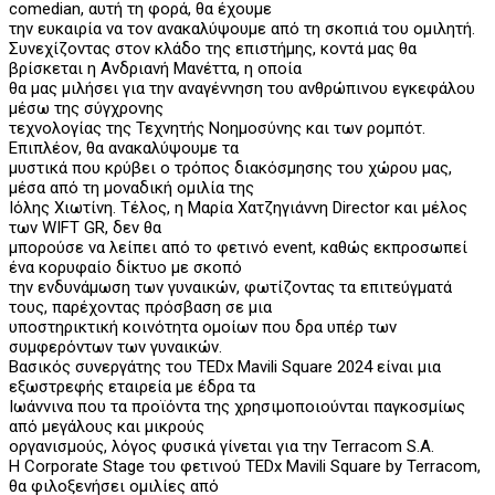
comedian, αυτή τη φορά, θα έχουμε
την ευκαιρία να τον ανακαλύψουμε από τη σκοπιά του ομιλητή.
Συνεχίζοντας στον κλάδο της επιστήμης, κοντά μας θα
βρίσκεται η Ανδριανή Μανέττα, η οποία
θα μας μιλήσει για την αναγέννηση του ανθρώπινου εγκεφάλου
μέσω της σύγχρονης
τεχνολογίας της Τεχνητής Νοημοσύνης και των ρομπότ.
Επιπλέον, θα ανακαλύψουμε τα
μυστικά που κρύβει ο τρόπος διακόσμησης του χώρου μας,
μέσα από τη μοναδική ομιλία της
Ιόλης Χιωτίνη. Τέλος, η Μαρία Χατζηγιάννη Director και μέλος
των WIFT GR, δεν θα
μπορούσε να λείπει από το φετινό event, καθώς εκπροσωπεί
ένα κορυφαίο δίκτυο με σκοπό
την ενδυνάμωση των γυναικών, φωτίζοντας τα επιτεύγματά
τους, παρέχοντας πρόσβαση σε μια
υποστηρικτική κοινότητα ομοίων που δρα υπέρ των
συμφερόντων των γυναικών.
Βασικός συνεργάτης του TEDx Mavili Square 2024 είναι μια
εξωστρεφής εταιρεία με έδρα τα
Ιωάννινα που τα προϊόντα της χρησιμοποιούνται παγκοσμίως
από μεγάλους και μικρούς
οργανισμούς, λόγος φυσικά γίνεται για την Terracom S.A.
Η Corporate Stage του φετινού TEDx Mavili Square by Terracom,
θα φιλοξενήσει ομιλίες από