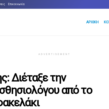
σεις
Επικοινωνία
ΑΡΧΙΚΉ
ΚΌ
ADVERTISEMENT
ς: Διέταξε την
σθησιολόγου από το
φακελάκι