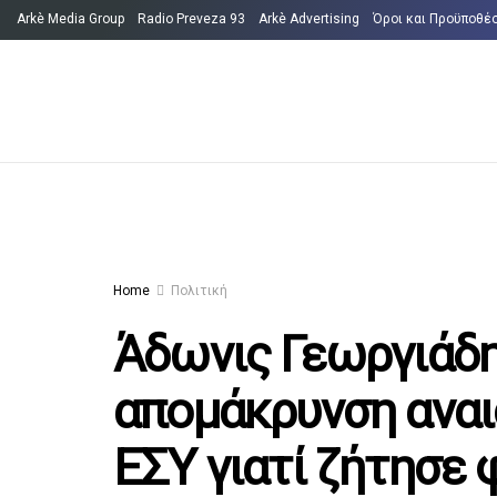
Arkè Media Group
Radio Preveza 93
Arkè Advertising
Όροι και Προϋποθέ
Home
Πολιτική
Άδωνις Γεωργιάδη
απομάκρυνση αναι
ΕΣΥ γιατί ζήτησε 