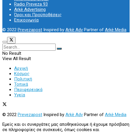
Radio Preveza 93
Arkè Advertising
Όροι και Προϋποθέσεις
Επικοινωνία
© 2022
Prevezapost
Inspired by
Arkè Adv
Partner of
Arkè Media
No Result
View All Result
Αρχική
Κόσμος
Πολιτική
Τοπικά
Περιφερειακά
Υγεία
© 2022
Prevezapost
Inspired by
Arkè Adv
Partner of
Arkè Media
Εμείς και οι συνεργάτες μας αποθηκεύουμε ή έχουμε πρόσβαση
σε πληροφορίες σε συσκευές, όπως cookies και