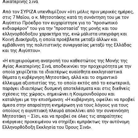
Αικατερίνης Σινά.
Από τον ΣΥΡΙΖΑ υπενθυμίζουν «ότι μόλις πριν μερικές ημέρες,
στις 7 Μαΐου, ο κ. Μητσοτάκης κατά τη συνάντηση του με τον
Αιγύπτιο Πρόεδρο τον ευχαρίστησε για το “προσωπικό
ενδιαφέρον” του για την “προστασία” της μονής και του
ελληνορθόδοξου χαρακτήρα της, ενώ μάλιστα υπεγράφη και
Κοινή Διακήρυξη, η οποία προέβλεπε μεταξύ άλλων και
εμβάθυνση της πολιτιστικής συνεργασίας μεταξύ της Ελλάδας
και της Αιγύπτου».
«Η επιχειρούμενη ανατροπή του καθεστώτος της Μονής της
Αγίας Αικατερίνης Σινά, αποδεικνύει την προχειρότητα με την
οποία χειρίζεται τα ιδιαιτέρως ευαίσθητα εκκλησιαστικά
θέματα η κυβέρνηση Μητσοτάκη, αλλά και το σημαντικό
έλλειμμα αξιοπιστίας της, το οποίο εκτός από το εσωτερικό,
παράγει ιδιαιτέρως δυσμενή αποτελέσματα και στις διεθνείς
σχέσεις της χώρας», σημειώνει η Κουμουνδούρου και
καταλήγει με την επισήμανση: «Η κυβέρνηση, οφείλει να προβεί
άμεσα στην απαραίτητη ενημέρωση για τους λόγους για τους
οποίους η αιγυπτιακή πλευρά αποκλίνει από την συνεννόηση
Μητσοτάκη – Σίσι, και να προβεί σε όλες τις απαραίτητες
ενέργειες προκειμένου να στηρίξει εμπράκτως την αυτόνομη
Ελληνορθόδοξη Εκκλησία του Όρους Σινά».