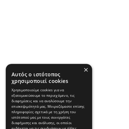
×
Αυτός ο ιστότοπος
χρησιμοποιεί cookies
Χρησιμοποιούμε cookies για να
εξατομικεύσουμε το περιεχόμενο, τις
διαφημίσεις και να αναλύσουμε την
επισκεψιμότητά μας. Μοιραζόμαστε επίσης
πληροφορίες σχετικά με τη χρήση του
ιστότοπού μας με τους συνεργάτες
διαφήμισης και ανάλυσης, οι οποίοι
ενδέχεται να τις συνδυάσουν με άλλες