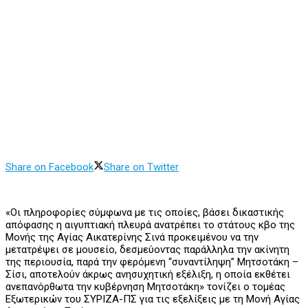
Share on Facebook
Share on Twitter
«Οι πληροφορίες σύμφωνα με τις οποίες, βάσει δικαστικής
απόφασης η αιγυπτιακή πλευρά ανατρέπει το στάτους κβο της
Μονής της Αγίας Αικατερίνης Σινά προκειμένου να την
μετατρέψει σε μουσείο, δεσμεύοντας παράλληλα την ακίνητη
της περιουσία, παρά την φερόμενη “συναντίληψη” Μητσοτάκη –
Σίσι, αποτελούν άκρως ανησυχητική εξέλιξη, η οποία εκθέτει
ανεπανόρθωτα την κυβέρνηση Μητσοτάκη» τονίζει ο τομέας
Εξωτερικών του ΣΥΡΙΖΑ-ΠΣ για τις εξελίξεις με τη Μονή Αγίας