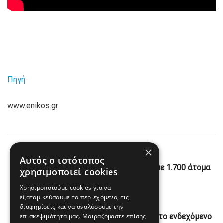
Πηγή
www.enikos.gr
×
Previous Post
Αυτός ο ιστότοπος
Γαλλία: Καραντίνα σε κρουαζιερόπλοιο με 1.700 άτομα
χρησιμοποιεί cookies
στο Μπορντό
Χρησιμοποιούμε cookies για να
εξατομικεύσουμε το περιεχόμενο, τις
Next Post
διαφημίσεις και να αναλύσουμε την
επισκεψιμότητά μας. Μοιραζόμαστε επίσης
Bloomberg: Το Πακιστάν αφήνει ανοιχτό το ενδεχόμενο