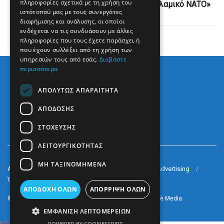
πληροφορίες σχετικά με τη χρήση του
ένταξης της Τουρκίας στο λεγόμενο «ισλαμικό ΝΑΤΟ»
ιστότοπού μας με τους συνεργάτες
διαφήμισης και ανάλυσης, οι οποίοι
ενδέχεται να τις συνδυάσουν με άλλες
πληροφορίες που τους έχετε παράσχει ή
που έχουν συλλέξει από τη χρήση των
υπηρεσιών τους από εσάς.
Διαβάστε
περισσότερα
ΑΠΟΛΎΤΩΣ ΑΠΑΡΑΊΤΗΤΑ
ΑΠΌΔΟΣΗΣ
ΣΤΌΧΕΥΣΗΣ
ΛΕΙΤΟΥΡΓΙΚΌΤΗΤΑΣ
ΜΗ ΤΑΞΙΝΟΜΗΜΈΝΑ
Arkè Media Group
Radio Preveza 93
Arkè Advertising
Όροι και Προϋποθέσεις
Επικοινωνία
ΑΠΟΔΟΧΉ ΌΛΩΝ
ΑΠΌΡΡΙΨΗ ΌΛΩΝ
© 2022
Prevezapost
Inspired by
Arkè Adv
Partner of
Arkè Media
ΕΜΦΆΝΙΣΗ ΛΕΠΤΟΜΕΡΕΙΏΝ
POWERED BY COOKIESCRIPT