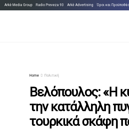
Arkè Media Group
Radio Preveza 93
Arkè Advertising
Όροι και Προϋποθέ
Home
Πολιτική
Βελόπουλος: «Η κ
την κατάλληλη πυ
τουρκικά σκάφη π