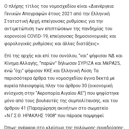
Ο πλήρης τίτλος του νομοσχεδίου είναι «Διενέργεια
Γενικών Απογραφών έτους 2021 από την Ελληνική
Στατιστική Αρχή, επείγουσες ρυθμίσεις για την
αντιμετώπιση των επιπτώσεων της πανδημίας του
κορονοϊού COVID-19, επείγουσες δημοσιονομικές και
φορολογικές ρυθμίσεις και άλλες διατάξεις».
Επί της αρχής και επί του συνόλου, “ναι” ψήφισαν ΝΔ και
Κίνημα Αλλαγής, “παρών” δήλωσαν ΣΥΡΙΖΑ και ΜέΡΑ25,
ενώ “όχι” ψήφισαν ΚΚΕ και Ελληνική Λύση. Τα
περισσότερα άρθρα του νομοσχεδίου έγινα δεκτά με
ευρεία πλειοψηφία, πλην του άρθρου 30 (οικονομική
ενίσχυση στην “Αεροπορία Αιγαίου ΑΕ”) που ψηφίστηκε
μόνο από τους βουλευτές της συμπολίτευσης, και του
άρθρου 41 (Παραχώρηση ακινήτων στο σωματείο
«Ν.Γ.Σ.Θ. ΗΡΑΚΛΗΣ 1908″ που πέρασε παμψηφεί.
Όπως ανέφερε στο κλείσιμο της πολύωρης συνεδρίασης,