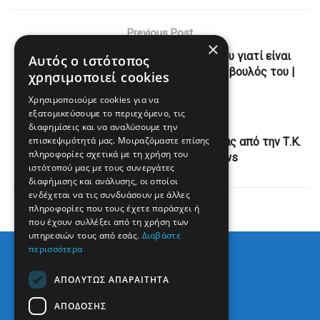
Previous Post
×
Ο Τραμπ δεν θα καταθέσει στη δίκη του γιατί είναι
Αυτός ο ιστότοπος
«αντισυνταγματική», δηλώνει ένας σύμβουλός του |
χρησιμοποιεί cookies
ενότητες, κόσμος
Χρησιμοποιούμε cookies για να
εξατομικεύσουμε το περιεχόμενο, τις
Next Post
διαφημίσεις και να αναλύσουμε την
επισκεψιμότητά μας. Μοιραζόμαστε επίσης
Ομόφωνα ΝΑΙ στην ίδρυση λαϊκής αγοράς από την Τ.Κ.
πληροφορίες σχετικά με τη χρήση του
Πρέβεζας – On Preveza News
ιστότοπού μας με τους συνεργάτες
διαφήμισης και ανάλυσης, οι οποίοι
ενδέχεται να τις συνδυάσουν με άλλες
πληροφορίες που τους έχετε παράσχει ή
που έχουν συλλέξει από τη χρήση των
υπηρεσιών τους από εσάς.
Διαβάστε
περισσότερα
ΑΠΟΛΎΤΩΣ ΑΠΑΡΑΊΤΗΤΑ
ΑΠΌΔΟΣΗΣ