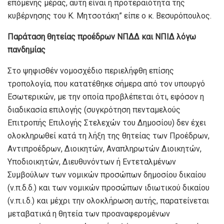
επόμενης μέρας, αυτή είναι η προτεραιότητα της
κυβέρνησης του Κ. Μητσοτάκη” είπε ο κ. Βεσυρόπουλος.
Παράταση θητείας προέδρων ΝΠΔΔ και ΝΠΙΔ λόγω
πανδημίας
Στο ψηφισθέν νομοσχέδιο περιελήφθη επίσης
τροπολογία, που κατατέθηκε σήμερα από τον υπουργό
Εσωτερικών, με την οποία προβλέπεται ότι, εφόσον η
διαδικασία επιλογής (συγκρότηση πενταμελούς
Επιτροπής Επιλογής Στελεχών του Δημοσίου) δεν έχει
ολοκληρωθεί κατά τη λήξη της θητείας των Προέδρων,
Αντιπροέδρων, Διοικητών, Αναπληρωτών Διοικητών,
Υποδιοικητών, Διευθυνόντων ή Εντεταλμένων
Συμβούλων των νομικών προσώπων δημοσίου δικαίου
(ν.π.δ.δ.) και των νομικών προσώπων ιδιωτικού δικαίου
(ν.π.ι.δ.) και μέχρι την ολοκλήρωση αυτής, παρατείνεται
μεταβατικά η θητεία των προαναφερομένων