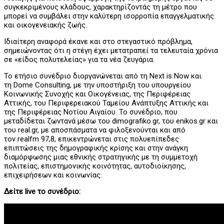
συγκεκριμένους κλάδους, χαρακτηρίζοντάς τη μέτρο που
μπορεί να συμβάλει στην καλύτερη ισορροπία επαγγελματικής
και οικογενειακής ζωής.
Ιδιαίτερη αναφορά έκανε και στο στεγαστικό πρόβλημα,
σημειώνοντας ότι η στέγη έχει μετατραπεί τα τελευταία χρόνια
σε «είδος πολυτελείας» για τα νέα ζευγάρια.
Το ετήσιο συνέδριο διοργανώνεται από τη
Next
is
Now
και
τη
Dome
Consulting
, με την υποστήριξη του υπουργείου
Κοινωνικής Συνοχής και Οικογένειας, της Περιφέρειας
Αττικής, του Περιφερειακού Ταμείου Ανάπτυξης Αττικής και
της Περιφέρειας Νοτίου Αιγαίου. Το συνέδριο, που
μεταδίδεται ζωντανά μέσω του
dimografiko
.
gr
, του
enikos
.
gr
και
του
real
.
gr
, με αποσπάσματα να φιλοξενούνται και από
τον
realfm
97,8, επικεντρώνεται στις πολυεπίπεδες
επιπτώσεις της δημογραφικής κρίσης και στην ανάγκη
διαμόρφωσης μιας εθνικής στρατηγικής με τη συμμετοχή
πολιτείας, επιστημονικής κοινότητας, αυτοδιοίκησης,
επιχειρήσεων και κοινωνίας.
Δείτε live το συνέδριο: