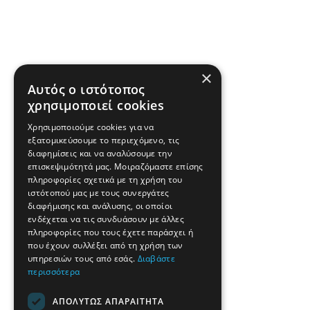
×
Αυτός ο ιστότοπος
χρησιμοποιεί cookies
Χρησιμοποιούμε cookies για να
εξατομικεύσουμε το περιεχόμενο, τις
διαφημίσεις και να αναλύσουμε την
επισκεψιμότητά μας. Μοιραζόμαστε επίσης
πληροφορίες σχετικά με τη χρήση του
ιστότοπού μας με τους συνεργάτες
διαφήμισης και ανάλυσης, οι οποίοι
ενδέχεται να τις συνδυάσουν με άλλες
πληροφορίες που τους έχετε παράσχει ή
που έχουν συλλέξει από τη χρήση των
υπηρεσιών τους από εσάς.
Διαβάστε
περισσότερα
ΑΠΟΛΎΤΩΣ ΑΠΑΡΑΊΤΗΤΑ