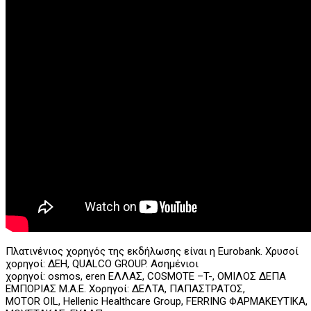
Πλατινένιος χορηγός της εκδήλωσης είναι η
Eurobank
. Χρυσοί
χορηγοί: ΔΕΗ,
QUALCO
GROUP
. Ασημένιοι
χορηγοί:
osmos
,
eren
ΕΛΛΑΣ,
COSMOTE
–
T
-, ΟΜΙΛΟΣ ΔΕΠΑ
ΕΜΠΟΡΙΑΣ Μ.Α.Ε. Χορηγοί: ΔΕΛΤΑ, ΠΑΠΑΣΤΡΑΤΟΣ,
Μ
OTOR
OIL
,
Hellenic
Healthcare
Group
,
FERRING
ΦΑΡΜΑΚΕΥΤΙΚΑ,