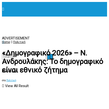
ADVERTISEMENT
Home
Πολιτική
«Δημογραφικό 2026» – Ν.
Ανδρουλάκης: Το δημογραφικό
είναι εθνικό ζήτημα
No Result
στα
Πολιτική
View All Result