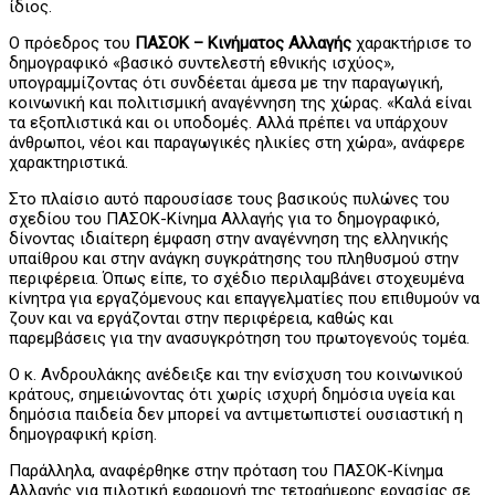
ίδιος.
Ο πρόεδρος του
ΠΑΣΟΚ – Κινήματος Αλλαγής
χαρακτήρισε το
δημογραφικό «βασικό συντελεστή εθνικής ισχύος»,
υπογραμμίζοντας ότι συνδέεται άμεσα με την παραγωγική,
κοινωνική και πολιτισμική αναγέννηση της χώρας. «Καλά είναι
τα εξοπλιστικά και οι υποδομές. Αλλά πρέπει να υπάρχουν
άνθρωποι, νέοι και παραγωγικές ηλικίες στη χώρα», ανάφερε
χαρακτηριστικά.
Στο πλαίσιο αυτό παρουσίασε τους βασικούς πυλώνες του
σχεδίου του ΠΑΣΟΚ-Κίνημα Αλλαγής για το δημογραφικό,
δίνοντας ιδιαίτερη έμφαση στην αναγέννηση της ελληνικής
υπαίθρου και στην ανάγκη συγκράτησης του πληθυσμού στην
περιφέρεια. Όπως είπε, το σχέδιο περιλαμβάνει στοχευμένα
κίνητρα για εργαζόμενους και επαγγελματίες που επιθυμούν να
ζουν και να εργάζονται στην περιφέρεια, καθώς και
παρεμβάσεις για την ανασυγκρότηση του πρωτογενούς τομέα.
Ο κ. Ανδρουλάκης ανέδειξε και την ενίσχυση του κοινωνικού
κράτους, σημειώνοντας ότι χωρίς ισχυρή δημόσια υγεία και
δημόσια παιδεία δεν μπορεί να αντιμετωπιστεί ουσιαστική η
δημογραφική κρίση.
Παράλληλα, αναφέρθηκε στην πρόταση του ΠΑΣΟΚ-Κίνημα
Αλλαγής για πιλοτική εφαρμογή της τετραήμερης εργασίας σε