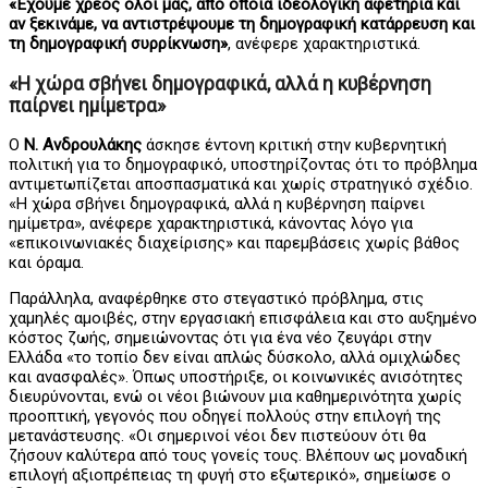
«Έχουμε χρέος όλοι μας, από όποια ιδεολογική αφετηρία και
αν ξεκινάμε, να αντιστρέψουμε τη δημογραφική κατάρρευση και
τη δημογραφική συρρίκνωση»
, ανέφερε χαρακτηριστικά.
«Η χώρα σβήνει δημογραφικά, αλλά η κυβέρνηση
παίρνει ημίμετρα»
Ο
Ν. Ανδρουλάκης
άσκησε έντονη κριτική στην κυβερνητική
πολιτική για το δημογραφικό, υποστηρίζοντας ότι το πρόβλημα
αντιμετωπίζεται αποσπασματικά και χωρίς στρατηγικό σχέδιο.
«Η χώρα σβήνει δημογραφικά, αλλά η κυβέρνηση παίρνει
ημίμετρα», ανέφερε χαρακτηριστικά, κάνοντας λόγο για
«επικοινωνιακές διαχείρισης» και παρεμβάσεις χωρίς βάθος
και όραμα.
Παράλληλα, αναφέρθηκε στο στεγαστικό πρόβλημα, στις
χαμηλές αμοιβές, στην εργασιακή επισφάλεια και στο αυξημένο
κόστος ζωής, σημειώνοντας ότι για ένα νέο ζευγάρι στην
Ελλάδα «το τοπίο δεν είναι απλώς δύσκολο, αλλά ομιχλώδες
και ανασφαλές». Όπως υποστήριξε, οι κοινωνικές ανισότητες
διευρύνονται, ενώ οι νέοι βιώνουν μια καθημερινότητα χωρίς
προοπτική, γεγονός που οδηγεί πολλούς στην επιλογή της
μετανάστευσης. «Οι σημερινοί νέοι δεν πιστεύουν ότι θα
ζήσουν καλύτερα από τους γονείς τους. Βλέπουν ως μοναδική
επιλογή αξιοπρέπειας τη φυγή στο εξωτερικό», σημείωσε ο