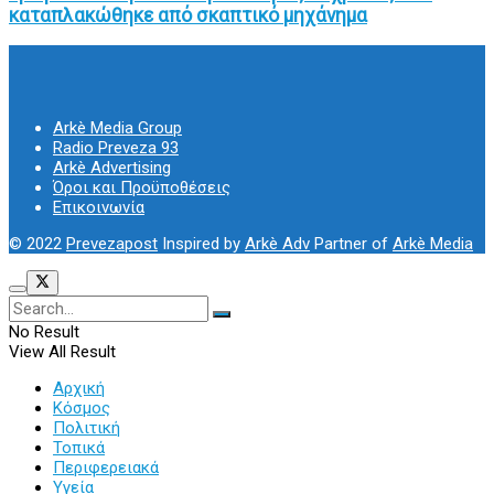
καταπλακώθηκε από σκαπτικό μηχάνημα
Arkè Media Group
Radio Preveza 93
Arkè Advertising
Όροι και Προϋποθέσεις
Επικοινωνία
© 2022
Prevezapost
Inspired by
Arkè Adv
Partner of
Arkè Media
No Result
View All Result
Αρχική
Κόσμος
Πολιτική
Τοπικά
Περιφερειακά
Υγεία