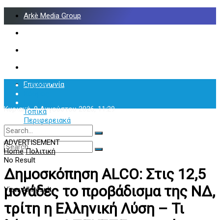
Arkè Media Group
Radio Preveza 93
Arkè Advertising
Όροι και Προϋποθέσεις
Επικοινωνία
Αρχική
Κόσμος
Πολιτική
Κυριακή, 9 Αυγούστου 2026, 11:29
Τοπικά
Περιφερειακά
Υγεία
ADVERTISEMENT
Home
Πολιτική
No Result
No Result
View All Result
Δημοσκόπηση ALCO: Στις 12,5
μονάδες το προβάδισμα της ΝΔ,
View All Result
τρίτη η Ελληνική Λύση – Τι