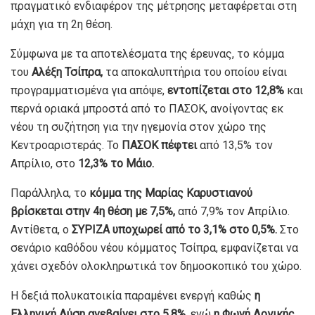
πραγματικό ενδιαφέρον της μέτρησης μεταφέρεται στη
μάχη για τη 2η θέση.
Σύμφωνα με τα αποτελέσματα της έρευνας, το κόμμα
του
Αλέξη Τσίπρα,
τα αποκαλυπτήρια του οποίου είναι
προγραμματισμένα για απόψε,
εντοπίζεται στο 12,8%
και
περνά οριακά μπροστά από το ΠΑΣΟΚ, ανοίγοντας εκ
νέου τη συζήτηση για την ηγεμονία στον χώρο της
Κεντροαριστεράς. Το
ΠΑΣΟΚ πέφτει
από 13,5% τον
Απρίλιο, στο
12,3% το Μάιο.
Παράλληλα, το
κόμμα της Μαρίας Καρυστιανού
βρίσκεται στην 4η θέση με 7,5%,
από 7,9% τον Απρίλιο.
Αντίθετα, ο
ΣΥΡΙΖΑ υποχωρεί από το 3,1% στο 0,5%.
Στο
σενάριο καθόδου νέου κόμματος Τσίπρα, εμφανίζεται να
χάνει σχεδόν ολοκληρωτικά τον δημοσκοπικό του χώρο.
Η δεξιά πολυκατοικία παραμένει ενεργή καθώς
η
Ελληνική Λύση ανεβαίνει στο 5,8%
, ενώ
η Φωνή Λογικής