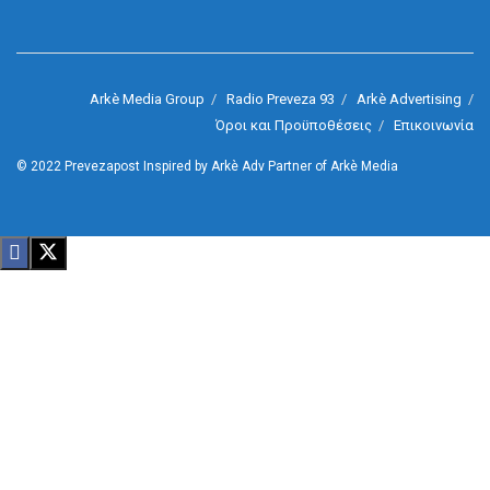
Arkè Media Group
Radio Preveza 93
Arkè Advertising
Όροι και Προϋποθέσεις
Επικοινωνία
© 2022
Prevezapost
Inspired by
Arkè Adv
Partner of
Arkè Media