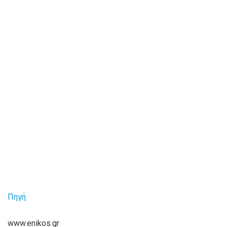
Πηγή
www.enikos.gr